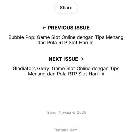
Share
PREVIOUS ISSUE
Bubble Pop: Game Slot Online dengan Tips Menang
dan Pola RTP Slot Hari Ini
NEXT ISSUE
Gladiators Glory: Game Slot Online dengan Tips
Menang dan Pola RTP Slot Hari Ini
Trendi Novasi © 2026
Tentang Kami