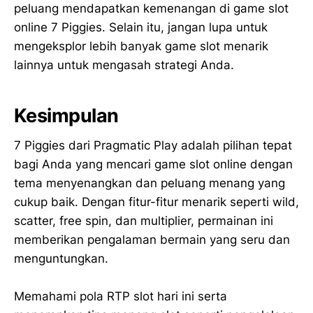
peluang mendapatkan kemenangan di game slot
online 7 Piggies. Selain itu, jangan lupa untuk
mengeksplor lebih banyak game slot menarik
lainnya untuk mengasah strategi Anda.
Kesimpulan
7 Piggies dari Pragmatic Play adalah pilihan tepat
bagi Anda yang mencari game slot online dengan
tema menyenangkan dan peluang menang yang
cukup baik. Dengan fitur-fitur menarik seperti wild,
scatter, free spin, dan multiplier, permainan ini
memberikan pengalaman bermain yang seru dan
menguntungkan.
Memahami pola RTP slot hari ini serta