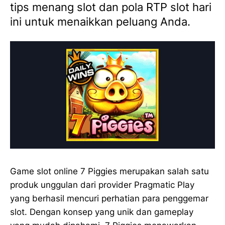
tips menang slot dan pola RTP slot hari
ini untuk menaikkan peluang Anda.
Game slot online 7 Piggies merupakan salah satu
produk unggulan dari provider Pragmatic Play
yang berhasil mencuri perhatian para penggemar
slot. Dengan konsep yang unik dan gameplay