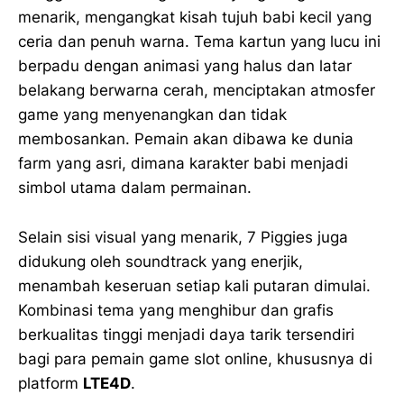
menarik, mengangkat kisah tujuh babi kecil yang
ceria dan penuh warna. Tema kartun yang lucu ini
berpadu dengan animasi yang halus dan latar
belakang berwarna cerah, menciptakan atmosfer
game yang menyenangkan dan tidak
membosankan. Pemain akan dibawa ke dunia
farm yang asri, dimana karakter babi menjadi
simbol utama dalam permainan.
Selain sisi visual yang menarik, 7 Piggies juga
didukung oleh soundtrack yang enerjik,
menambah keseruan setiap kali putaran dimulai.
Kombinasi tema yang menghibur dan grafis
berkualitas tinggi menjadi daya tarik tersendiri
bagi para pemain game slot online, khususnya di
platform
LTE4D
.