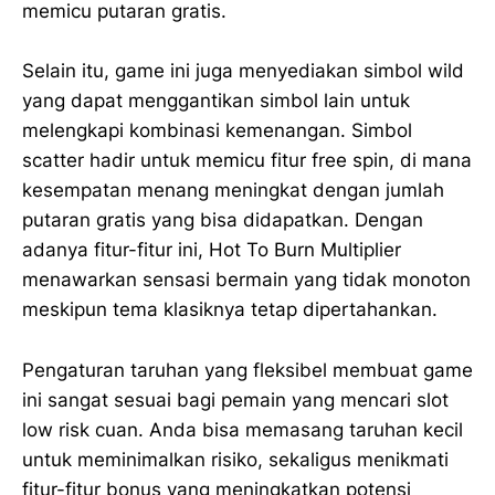
memicu putaran gratis.
Selain itu, game ini juga menyediakan simbol wild
yang dapat menggantikan simbol lain untuk
melengkapi kombinasi kemenangan. Simbol
scatter hadir untuk memicu fitur free spin, di mana
kesempatan menang meningkat dengan jumlah
putaran gratis yang bisa didapatkan. Dengan
adanya fitur-fitur ini, Hot To Burn Multiplier
menawarkan sensasi bermain yang tidak monoton
meskipun tema klasiknya tetap dipertahankan.
Pengaturan taruhan yang fleksibel membuat game
ini sangat sesuai bagi pemain yang mencari slot
low risk cuan. Anda bisa memasang taruhan kecil
untuk meminimalkan risiko, sekaligus menikmati
fitur-fitur bonus yang meningkatkan potensi