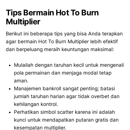
Tips Bermain Hot To Burn
Multiplier
Berikut ini beberapa tips yang bisa Anda terapkan
agar bermain Hot To Burn Multiplier lebih efektif
dan berpeluang meraih keuntungan maksimal:
Mulailah dengan taruhan kecil untuk mengenali
pola permainan dan menjaga modal tetap
aman.
Manajemen bankroll sangat penting; batasi
jumlah taruhan harian agar tidak overbet dan
kehilangan kontrol.
Perhatikan simbol scatter karena ini adalah
kunci untuk mendapatkan putaran gratis dan
kesempatan multiplier.