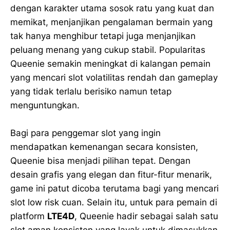
dengan karakter utama sosok ratu yang kuat dan
memikat, menjanjikan pengalaman bermain yang
tak hanya menghibur tetapi juga menjanjikan
peluang menang yang cukup stabil. Popularitas
Queenie semakin meningkat di kalangan pemain
yang mencari slot volatilitas rendah dan gameplay
yang tidak terlalu berisiko namun tetap
menguntungkan.
Bagi para penggemar slot yang ingin
mendapatkan kemenangan secara konsisten,
Queenie bisa menjadi pilihan tepat. Dengan
desain grafis yang elegan dan fitur-fitur menarik,
game ini patut dicoba terutama bagi yang mencari
slot low risk cuan. Selain itu, untuk para pemain di
platform
LTE4D
, Queenie hadir sebagai salah satu