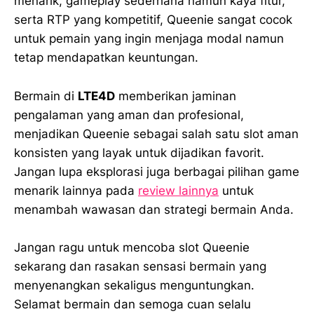
menarik, gameplay sederhana namun kaya fitur,
serta RTP yang kompetitif, Queenie sangat cocok
untuk pemain yang ingin menjaga modal namun
tetap mendapatkan keuntungan.
Bermain di
LTE4D
memberikan jaminan
pengalaman yang aman dan profesional,
menjadikan Queenie sebagai salah satu slot aman
konsisten yang layak untuk dijadikan favorit.
Jangan lupa eksplorasi juga berbagai pilihan game
menarik lainnya pada
review lainnya
untuk
menambah wawasan dan strategi bermain Anda.
Jangan ragu untuk mencoba slot Queenie
sekarang dan rasakan sensasi bermain yang
menyenangkan sekaligus menguntungkan.
Selamat bermain dan semoga cuan selalu