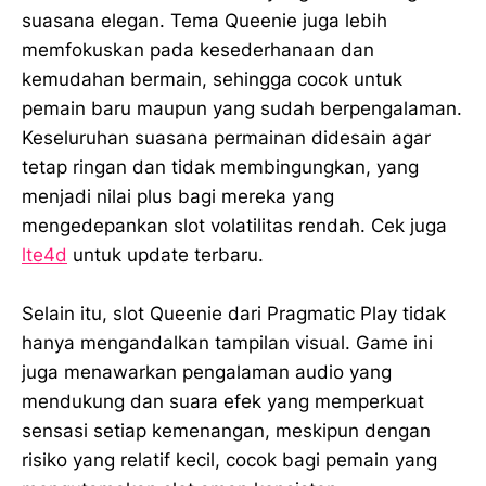
suasana elegan. Tema Queenie juga lebih
memfokuskan pada kesederhanaan dan
kemudahan bermain, sehingga cocok untuk
pemain baru maupun yang sudah berpengalaman.
Keseluruhan suasana permainan didesain agar
tetap ringan dan tidak membingungkan, yang
menjadi nilai plus bagi mereka yang
mengedepankan slot volatilitas rendah. Cek juga
lte4d
untuk update terbaru.
Selain itu, slot Queenie dari Pragmatic Play tidak
hanya mengandalkan tampilan visual. Game ini
juga menawarkan pengalaman audio yang
mendukung dan suara efek yang memperkuat
sensasi setiap kemenangan, meskipun dengan
risiko yang relatif kecil, cocok bagi pemain yang