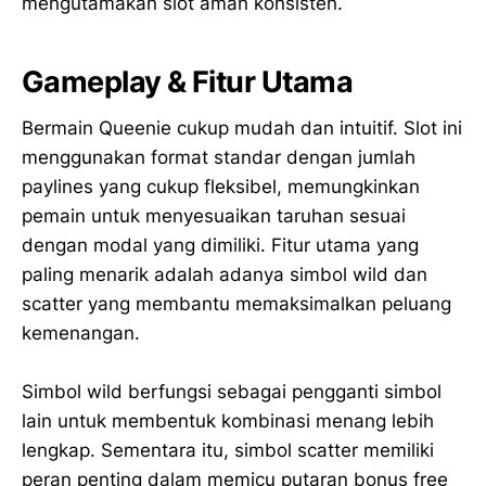
mengutamakan slot aman konsisten.
Gameplay & Fitur Utama
Bermain Queenie cukup mudah dan intuitif. Slot ini
menggunakan format standar dengan jumlah
paylines yang cukup fleksibel, memungkinkan
pemain untuk menyesuaikan taruhan sesuai
dengan modal yang dimiliki. Fitur utama yang
paling menarik adalah adanya simbol wild dan
scatter yang membantu memaksimalkan peluang
kemenangan.
Simbol wild berfungsi sebagai pengganti simbol
lain untuk membentuk kombinasi menang lebih
lengkap. Sementara itu, simbol scatter memiliki
peran penting dalam memicu putaran bonus free