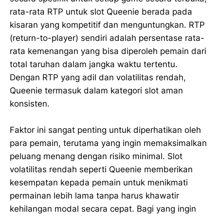
rata-rata RTP untuk slot Queenie berada pada
kisaran yang kompetitif dan menguntungkan. RTP
(return-to-player) sendiri adalah persentase rata-
rata kemenangan yang bisa diperoleh pemain dari
total taruhan dalam jangka waktu tertentu.
Dengan RTP yang adil dan volatilitas rendah,
Queenie termasuk dalam kategori slot aman
konsisten.
Faktor ini sangat penting untuk diperhatikan oleh
para pemain, terutama yang ingin memaksimalkan
peluang menang dengan risiko minimal. Slot
volatilitas rendah seperti Queenie memberikan
kesempatan kepada pemain untuk menikmati
permainan lebih lama tanpa harus khawatir
kehilangan modal secara cepat. Bagi yang ingin