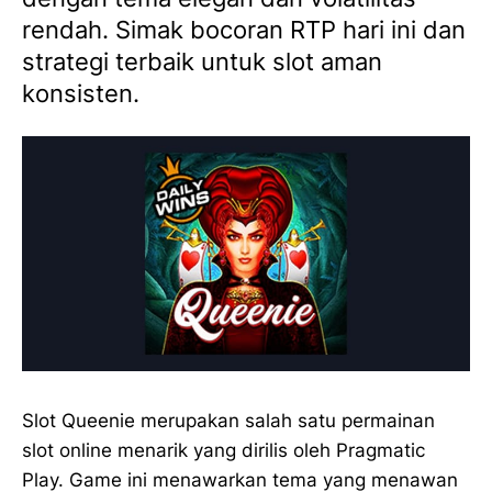
rendah. Simak bocoran RTP hari ini dan
strategi terbaik untuk slot aman
konsisten.
Slot Queenie merupakan salah satu permainan
slot online menarik yang dirilis oleh Pragmatic
Play. Game ini menawarkan tema yang menawan