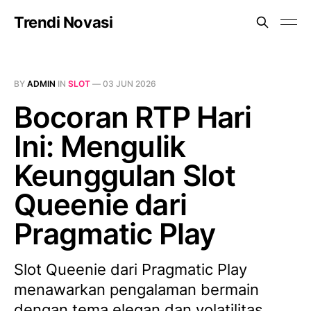
Trendi Novasi
BY
ADMIN
IN
SLOT
—
03 JUN 2026
Bocoran RTP Hari
Ini: Mengulik
Keunggulan Slot
Queenie dari
Pragmatic Play
Slot Queenie dari Pragmatic Play
menawarkan pengalaman bermain
dengan tema elegan dan volatilitas