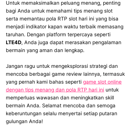
Untuk memaksimalkan peluang menang, penting
bagi Anda untuk memahami tips menang slot
serta memantau pola RTP slot hari ini yang bisa
menjadi indikator kapan waktu terbaik memasang
taruhan. Dengan platform terpercaya seperti
LTE4D
, Anda juga dapat merasakan pengalaman
bermain yang aman dan lengkap.
Jangan ragu untuk mengeksplorasi strategi dan
mencoba berbagai game review lainnya, termasuk
yang pernah kami bahas seperti
game slot online
dengan tips menang dan pola RTP hari ini
untuk
memperluas wawasan dan meningkatkan skill
bermain Anda. Selamat mencoba dan semoga
keberuntungan selalu menyertai setiap putaran
gulungan Anda!