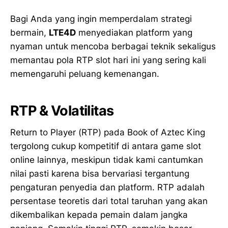
Bagi Anda yang ingin memperdalam strategi
bermain,
LTE4D
menyediakan platform yang
nyaman untuk mencoba berbagai teknik sekaligus
memantau pola RTP slot hari ini yang sering kali
memengaruhi peluang kemenangan.
RTP & Volatilitas
Return to Player (RTP) pada Book of Aztec King
tergolong cukup kompetitif di antara game slot
online lainnya, meskipun tidak kami cantumkan
nilai pasti karena bisa bervariasi tergantung
pengaturan penyedia dan platform. RTP adalah
persentase teoretis dari total taruhan yang akan
dikembalikan kepada pemain dalam jangka