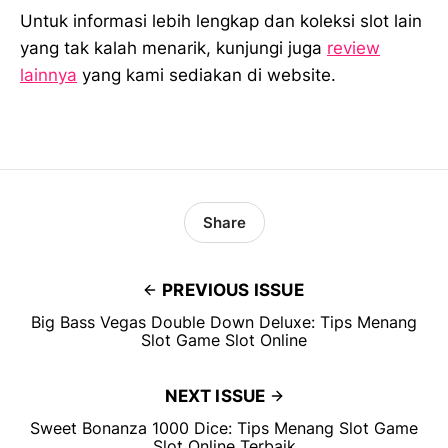
Untuk informasi lebih lengkap dan koleksi slot lain
yang tak kalah menarik, kunjungi juga
review
lainnya
yang kami sediakan di website.
Share
PREVIOUS ISSUE
Big Bass Vegas Double Down Deluxe: Tips Menang
Slot Game Slot Online
NEXT ISSUE
Sweet Bonanza 1000 Dice: Tips Menang Slot Game
Slot Online Terbaik