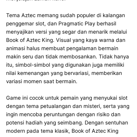
Tema Aztec memang sudah populer di kalangan
penggemar slot, dan Pragmatic Play berhasil
menyajikan versi yang segar dan menarik melalui
Book of Aztec King. Visual yang kaya warna dan
animasi halus membuat pengalaman bermain
makin seru dan tidak membosankan. Tidak hanya
itu, simbol-simbol yang digunakan juga memiliki
nilai kemenangan yang bervariasi, memberikan
variasi momen saat bermain.
Game ini cocok untuk pemain yang menyukai slot
dengan tema petualangan dan misteri, serta yang
ingin mencoba peruntungan dengan risiko dan
potensi hadiah yang seimbang. Dengan sentuhan
modern pada tema klasik, Book of Aztec King