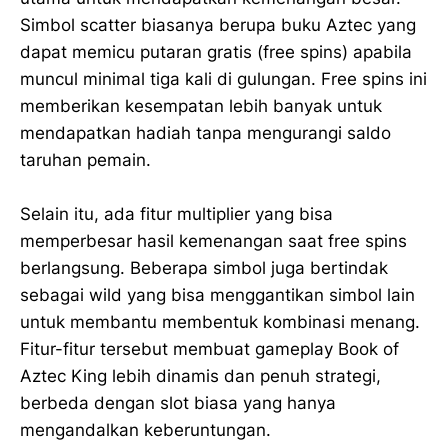
Simbol scatter biasanya berupa buku Aztec yang
dapat memicu putaran gratis (free spins) apabila
muncul minimal tiga kali di gulungan. Free spins ini
memberikan kesempatan lebih banyak untuk
mendapatkan hadiah tanpa mengurangi saldo
taruhan pemain.
Selain itu, ada fitur multiplier yang bisa
memperbesar hasil kemenangan saat free spins
berlangsung. Beberapa simbol juga bertindak
sebagai wild yang bisa menggantikan simbol lain
untuk membantu membentuk kombinasi menang.
Fitur-fitur tersebut membuat gameplay Book of
Aztec King lebih dinamis dan penuh strategi,
berbeda dengan slot biasa yang hanya
mengandalkan keberuntungan.