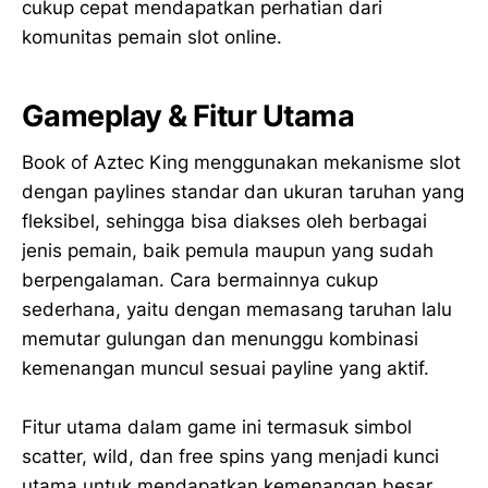
cukup cepat mendapatkan perhatian dari
komunitas pemain slot online.
Gameplay & Fitur Utama
Book of Aztec King menggunakan mekanisme slot
dengan paylines standar dan ukuran taruhan yang
fleksibel, sehingga bisa diakses oleh berbagai
jenis pemain, baik pemula maupun yang sudah
berpengalaman. Cara bermainnya cukup
sederhana, yaitu dengan memasang taruhan lalu
memutar gulungan dan menunggu kombinasi
kemenangan muncul sesuai payline yang aktif.
Fitur utama dalam game ini termasuk simbol
scatter, wild, dan free spins yang menjadi kunci
utama untuk mendapatkan kemenangan besar.