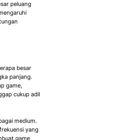
esar peluang
emengaruhi
ntungan
erapa besar
gka panjang.
ap game,
ggap cukup adil
ebagai medium.
frekuensi yang
membuat game