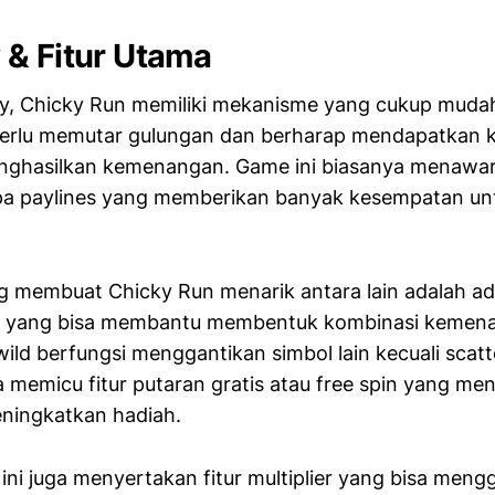
& Fitur Utama
y, Chicky Run memiliki mekanisme yang cukup mudah
erlu memutar gulungan dan berharap mendapatkan 
nghasilkan kemenangan. Game ini biasanya menawa
a paylines yang memberikan banyak kesempatan un
g membuat Chicky Run menarik antara lain adalah a
ld yang bisa membantu membentuk kombinasi kemena
ild berfungsi menggantikan simbol lain kecuali scat
a memicu fitur putaran gratis atau free spin yang m
eningkatkan hadiah.
e ini juga menyertakan fitur multiplier yang bisa men