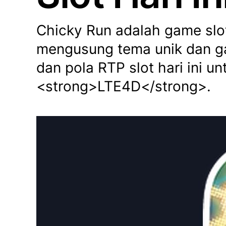
Chicky Run adalah game slot
mengusung tema unik dan gam
dan pola RTP slot hari ini u
<strong>LTE4D</strong>.