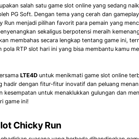
pakan salah satu game slot online yang sedang nai
leh PG Soft. Dengan tema yang cerah dan gamepla
y Run menjadi pilihan favorit para pemain yang men
enyenangkan sekaligus berpotensi meraih kemenang
ta akan membahas secara lengkap tentang game ini, ter
 pola RTP slot hari ini yang bisa membantu kamu me
bersama
LTE4D
untuk menikmati game slot online ter
 hadir dengan fitur-fitur inovatif dan peluang mena
n kesempatan untuk menaklukkan gulungan dan men
i game ini!
lot Chicky Run
ghadirkan suasana yang berbeda dibandingkan game 