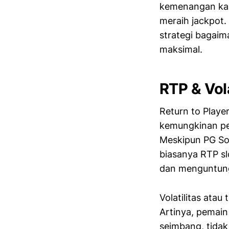
kemenangan kamu
meraih jackpot.
strategi bagai
maksimal.
RTP & Vola
Return to Play
kemungkinan pem
Meskipun PG So
biasanya RTP sl
dan menguntun
Volatilitas atau
Artinya, pemai
seimbang, tidak 