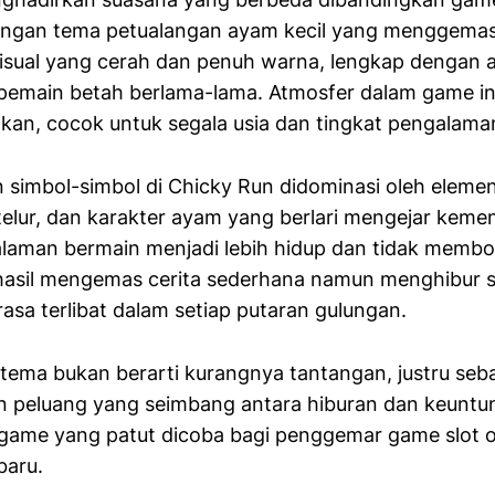
ngan tema petualangan ayam kecil yang menggemas
sual yang cerah dan penuh warna, lengkap dengan a
emain betah berlama-lama. Atmosfer dalam game ini
an, cocok untuk segala usia dan tingkat pengalama
 simbol-simbol di Chicky Run didominasi oleh eleme
 telur, dan karakter ayam yang berlari mengejar keme
aman bermain menjadi lebih hidup dan tidak membo
rhasil mengemas cerita sederhana namun menghibur 
asa terlibat dalam setiap putaran gulungan.
ema bukan berarti kurangnya tantangan, justru seba
 peluang yang seimbang antara hiburan dan keuntun
game yang patut dicoba bagi penggemar game slot on
baru.