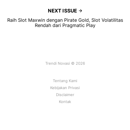
NEXT ISSUE
Raih Slot Maxwin dengan Pirate Gold, Slot Volatilitas
Rendah dari Pragmatic Play
Trendi Novasi © 2026
Tentang Kami
Kebijakan Privasi
Disclaimer
Kontak