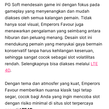
PG Soft mendesain game ini dengan fokus pada
gameplay yang menyenangkan dan mudah
diakses oleh semua kalangan pemain. Tidak
hanya soal visual, Emperors Favour juga
menawarkan pengalaman yang seimbang antara
hiburan dan peluang menang. Desain slot ini
mendukung pemain yang menyukai gaya bermain
konservatif tanpa harus kehilangan keseruan,
sehingga sangat cocok sebagai slot volatilitas
rendah. Selengkapnya bisa diakses melalui
LTE
4D
.
Dengan tema dan atmosfer yang kuat, Emperors
Favour memberikan nuansa klasik tapi tetap
segar, cocok bagi Anda yang ingin mencoba slot
dengan risiko minimal di situs slot terpercaya