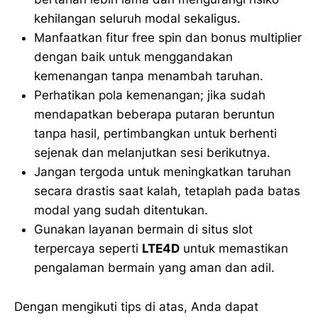
kehilangan seluruh modal sekaligus.
Manfaatkan fitur free spin dan bonus multiplier
dengan baik untuk menggandakan
kemenangan tanpa menambah taruhan.
Perhatikan pola kemenangan; jika sudah
mendapatkan beberapa putaran beruntun
tanpa hasil, pertimbangkan untuk berhenti
sejenak dan melanjutkan sesi berikutnya.
Jangan tergoda untuk meningkatkan taruhan
secara drastis saat kalah, tetaplah pada batas
modal yang sudah ditentukan.
Gunakan layanan bermain di situs slot
terpercaya seperti
LTE4D
untuk memastikan
pengalaman bermain yang aman dan adil.
Dengan mengikuti tips di atas, Anda dapat