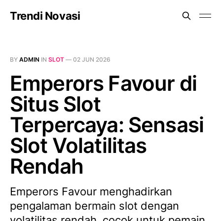
Trendi Novasi
BY
ADMIN
IN
SLOT
—
02 JUN 2026
Emperors Favour di
Situs Slot
Terpercaya: Sensasi
Slot Volatilitas
Rendah
Emperors Favour menghadirkan
pengalaman bermain slot dengan
volatilitas rendah, cocok untuk pemain