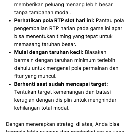
memberikan peluang menang lebih besar
tanpa tambahan modal.
Perhatikan pola RTP slot hari ini:
Pantau pola
pengembalian RTP harian pada game ini agar
bisa menentukan timing yang tepat untuk
memasang taruhan besar.
Mulai dengan taruhan kecil:
Biasakan
bermain dengan taruhan minimum terlebih
dahulu untuk mengenal pola permainan dan
fitur yang muncul.
Berhenti saat sudah mencapai target:
Tentukan target kemenangan dan batasi
kerugian dengan disiplin untuk menghindari
kehilangan total modal.
Dengan menerapkan strategi di atas, Anda bisa
bermain lebih nyaman dan meningkatkan peluang