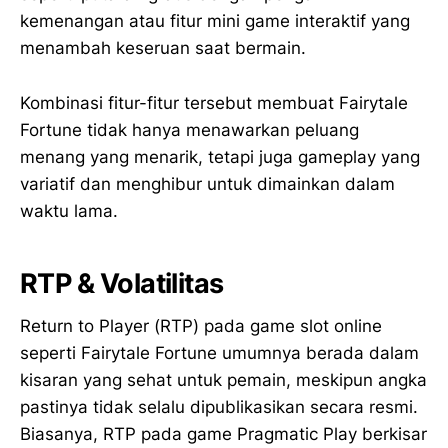
kemenangan atau fitur mini game interaktif yang
menambah keseruan saat bermain.
Kombinasi fitur-fitur tersebut membuat Fairytale
Fortune tidak hanya menawarkan peluang
menang yang menarik, tetapi juga gameplay yang
variatif dan menghibur untuk dimainkan dalam
waktu lama.
RTP & Volatilitas
Return to Player (RTP) pada game slot online
seperti Fairytale Fortune umumnya berada dalam
kisaran yang sehat untuk pemain, meskipun angka
pastinya tidak selalu dipublikasikan secara resmi.
Biasanya, RTP pada game Pragmatic Play berkisar