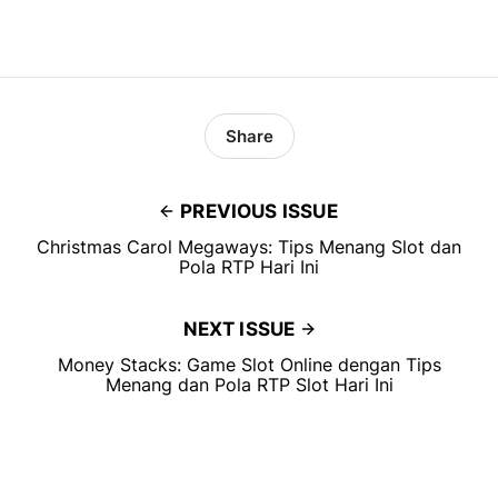
Share
PREVIOUS ISSUE
Christmas Carol Megaways: Tips Menang Slot dan
Pola RTP Hari Ini
NEXT ISSUE
Money Stacks: Game Slot Online dengan Tips
Menang dan Pola RTP Slot Hari Ini