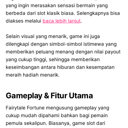
yang ingin merasakan sensasi bermain yang
berbeda dari slot klasik biasa. Selengkapnya bisa
diakses melalui
baca lebih lanjut
.
Selain visual yang menarik, game ini juga
dilengkapi dengan simbol-simbol istimewa yang
memberikan peluang menang dengan nilai payout
yang cukup tinggi, sehingga memberikan
keseimbangan antara hiburan dan kesempatan
meraih hadiah menarik.
Gameplay & Fitur Utama
Fairytale Fortune mengusung gameplay yang
cukup mudah dipahami bahkan bagi pemain
pemula sekalipun. Biasanya, game slot dari