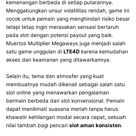
kemenangan berbeda di setiap putarannya.
Menggabungkan unsur volatilitas rendah, game ini
cocok untuk pemain yang menghindari risiko besar
tetapi tetap ingin merasakan sensasi bertaruh
pada slot dengan potensi payout yang baik.
Muertos Multiplier Megaways juga menjadi salah
satu game unggulan di
LTE4D
karena kemudahan
akses dan keamanan yang ditawarkannya.
Selain itu, tema dan atmosfer yang kuat
membuatnya mudah dikenali sebagai salah satu
slot online yang menawarkan pengalaman
bermain berbeda dari slot konvensional. Pemain
dapat menikmati suasana meriah tanpa harus
khawatir kehilangan modal secara cepat, sebuah
nilai tambah bagi pencari
slot aman konsisten
.