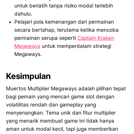
untuk berlatih tanpa risiko modal terlebih
dahulu.
Pelajari pola kemenangan dari permainan
secara bertahap, terutama ketika mencoba
permainan serupa seperti
Captain Kraken
Megaways
untuk memperdalam strategi
Megaways.
Kesimpulan
Muertos Multiplier Megaways adalah pilihan tepat
bagi pemain yang mencari game slot dengan
volatilitas rendah dan gameplay yang
menyenangkan. Tema unik dan fitur multiplier
yang menarik membuat game ini tidak hanya
aman untuk modal kecil, tapi juga memberikan