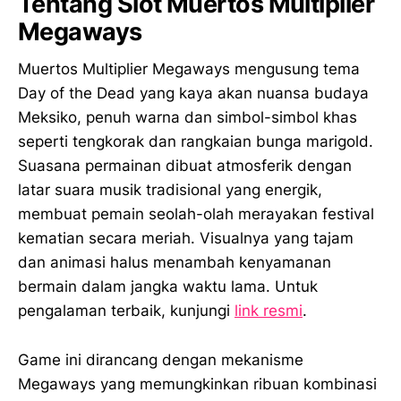
Tentang Slot Muertos Multiplier
Megaways
Muertos Multiplier Megaways mengusung tema
Day of the Dead yang kaya akan nuansa budaya
Meksiko, penuh warna dan simbol-simbol khas
seperti tengkorak dan rangkaian bunga marigold.
Suasana permainan dibuat atmosferik dengan
latar suara musik tradisional yang energik,
membuat pemain seolah-olah merayakan festival
kematian secara meriah. Visualnya yang tajam
dan animasi halus menambah kenyamanan
bermain dalam jangka waktu lama. Untuk
pengalaman terbaik, kunjungi
link resmi
.
Game ini dirancang dengan mekanisme
Megaways yang memungkinkan ribuan kombinasi