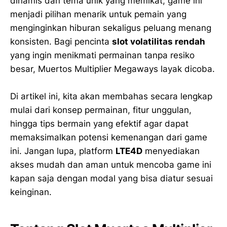
dinamis dan tema unik yang memikat, game ini
menjadi pilihan menarik untuk pemain yang
menginginkan hiburan sekaligus peluang menang
konsisten. Bagi pencinta
slot volatilitas rendah
yang ingin menikmati permainan tanpa resiko
besar, Muertos Multiplier Megaways layak dicoba.
Di artikel ini, kita akan membahas secara lengkap
mulai dari konsep permainan, fitur unggulan,
hingga tips bermain yang efektif agar dapat
memaksimalkan potensi kemenangan dari game
ini. Jangan lupa, platform
LTE4D
menyediakan
akses mudah dan aman untuk mencoba game ini
kapan saja dengan modal yang bisa diatur sesuai
keinginan.