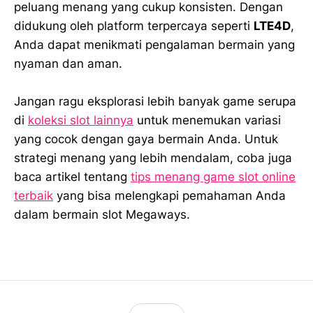
peluang menang yang cukup konsisten. Dengan
didukung oleh platform terpercaya seperti
LTE4D
,
Anda dapat menikmati pengalaman bermain yang
nyaman dan aman.
Jangan ragu eksplorasi lebih banyak game serupa
di
koleksi slot lainnya
untuk menemukan variasi
yang cocok dengan gaya bermain Anda. Untuk
strategi menang yang lebih mendalam, coba juga
baca artikel tentang
tips menang game slot online
terbaik
yang bisa melengkapi pemahaman Anda
dalam bermain slot Megaways.