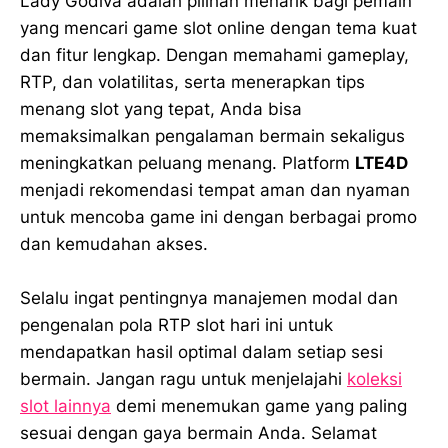
Lady Godiva adalah pilihan menarik bagi pemain
yang mencari game slot online dengan tema kuat
dan fitur lengkap. Dengan memahami gameplay,
RTP, dan volatilitas, serta menerapkan tips
menang slot yang tepat, Anda bisa
memaksimalkan pengalaman bermain sekaligus
meningkatkan peluang menang. Platform
LTE4D
menjadi rekomendasi tempat aman dan nyaman
untuk mencoba game ini dengan berbagai promo
dan kemudahan akses.
Selalu ingat pentingnya manajemen modal dan
pengenalan pola RTP slot hari ini untuk
mendapatkan hasil optimal dalam setiap sesi
bermain. Jangan ragu untuk menjelajahi
koleksi
slot lainnya
demi menemukan game yang paling
sesuai dengan gaya bermain Anda. Selamat