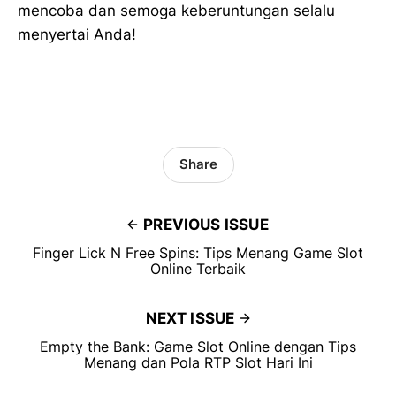
mencoba dan semoga keberuntungan selalu
menyertai Anda!
Share
PREVIOUS ISSUE
Finger Lick N Free Spins: Tips Menang Game Slot
Online Terbaik
NEXT ISSUE
Empty the Bank: Game Slot Online dengan Tips
Menang dan Pola RTP Slot Hari Ini