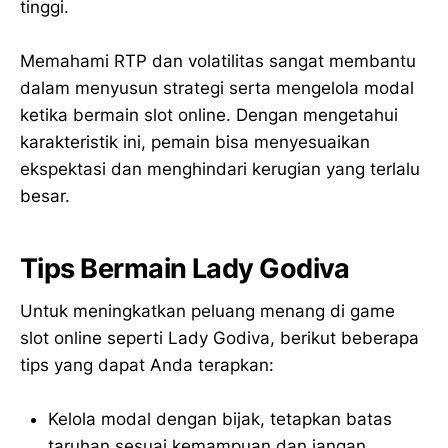
tinggi.
Memahami RTP dan volatilitas sangat membantu
dalam menyusun strategi serta mengelola modal
ketika bermain slot online. Dengan mengetahui
karakteristik ini, pemain bisa menyesuaikan
ekspektasi dan menghindari kerugian yang terlalu
besar.
Tips Bermain Lady Godiva
Untuk meningkatkan peluang menang di game
slot online seperti Lady Godiva, berikut beberapa
tips yang dapat Anda terapkan:
Kelola modal dengan bijak, tetapkan batas
taruhan sesuai kemampuan dan jangan