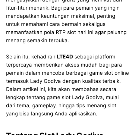
fitur-fitur menarik. Bagi para pemain yang ingin
mendapatkan keuntungan maksimal, penting
untuk memahami cara bermain sekaligus
memanfaatkan pola RTP slot hari ini agar peluang
menang semakin terbuka.
Selain itu, kehadiran
LTE4D
sebagai platform
terpercaya memberikan akses mudah bagi para
pemain dalam mencoba berbagai game slot online
termasuk Lady Godiva dengan kualitas terbaik.
Dalam artikel ini, kita akan membahas secara
lengkap tentang game slot Lady Godiva, mulai
dari tema, gameplay, hingga tips menang slot
yang bisa langsung Anda aplikasikan.