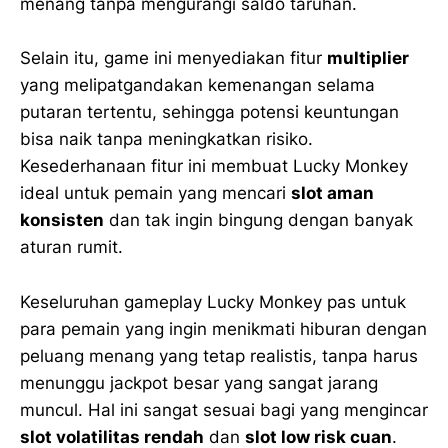
menang tanpa mengurangi saldo taruhan.
Selain itu, game ini menyediakan fitur
multiplier
yang melipatgandakan kemenangan selama
putaran tertentu, sehingga potensi keuntungan
bisa naik tanpa meningkatkan risiko.
Kesederhanaan fitur ini membuat Lucky Monkey
ideal untuk pemain yang mencari
slot aman
konsisten
dan tak ingin bingung dengan banyak
aturan rumit.
Keseluruhan gameplay Lucky Monkey pas untuk
para pemain yang ingin menikmati hiburan dengan
peluang menang yang tetap realistis, tanpa harus
menunggu jackpot besar yang sangat jarang
muncul. Hal ini sangat sesuai bagi yang mengincar
slot volatilitas rendah
dan
slot low risk cuan
.