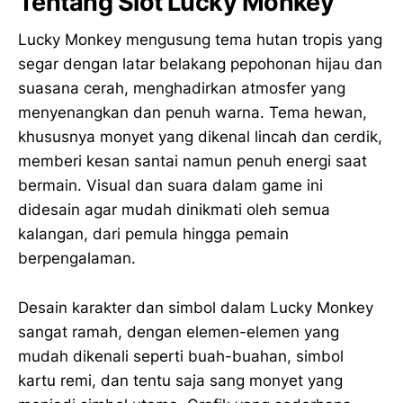
Tentang Slot Lucky Monkey
Lucky Monkey mengusung tema hutan tropis yang
segar dengan latar belakang pepohonan hijau dan
suasana cerah, menghadirkan atmosfer yang
menyenangkan dan penuh warna. Tema hewan,
khususnya monyet yang dikenal lincah dan cerdik,
memberi kesan santai namun penuh energi saat
bermain. Visual dan suara dalam game ini
didesain agar mudah dinikmati oleh semua
kalangan, dari pemula hingga pemain
berpengalaman.
Desain karakter dan simbol dalam Lucky Monkey
sangat ramah, dengan elemen-elemen yang
mudah dikenali seperti buah-buahan, simbol
kartu remi, dan tentu saja sang monyet yang