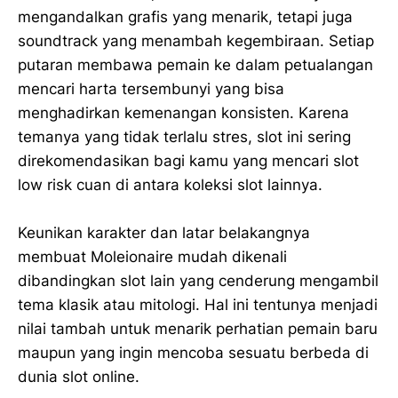
mengandalkan grafis yang menarik, tetapi juga
soundtrack yang menambah kegembiraan. Setiap
putaran membawa pemain ke dalam petualangan
mencari harta tersembunyi yang bisa
menghadirkan kemenangan konsisten. Karena
temanya yang tidak terlalu stres, slot ini sering
direkomendasikan bagi kamu yang mencari slot
low risk cuan di antara koleksi slot lainnya.
Keunikan karakter dan latar belakangnya
membuat Moleionaire mudah dikenali
dibandingkan slot lain yang cenderung mengambil
tema klasik atau mitologi. Hal ini tentunya menjadi
nilai tambah untuk menarik perhatian pemain baru
maupun yang ingin mencoba sesuatu berbeda di
dunia slot online.