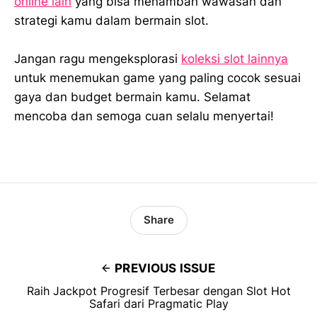
online lain
yang bisa menambah wawasan dan
strategi kamu dalam bermain slot.
Jangan ragu mengeksplorasi
koleksi slot lainnya
untuk menemukan game yang paling cocok sesuai
gaya dan budget bermain kamu. Selamat
mencoba dan semoga cuan selalu menyertai!
Share
PREVIOUS ISSUE
Raih Jackpot Progresif Terbesar dengan Slot Hot
Safari dari Pragmatic Play