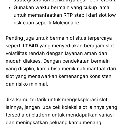
Gunakan waktu bermain yang cukup lama
untuk memanfaatkan RTP stabil dari slot low
risk cuan seperti Moleionaire.
Penting juga untuk bermain di situs terpercaya
seperti
LTE4D
yang menyediakan beragam slot
volatilitas rendah dengan layanan aman dan
mudah diakses. Dengan pendekatan bermain
yang disiplin, kamu bisa menikmati manfaat dari
slot yang menawarkan kemenangan konsisten
dan risiko minimal.
Jika kamu tertarik untuk mengeksplorasi slot
lainnya, jangan lupa cek koleksi slot lainnya yang
tersedia di platform untuk mendapatkan variasi
dan meningkatkan peluang kamu menang.