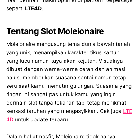
hasil bermain makin optimal di platform terpercaya
seperti
LTE4D
.
Tentang Slot Moleionaire
Moleionaire mengusung tema dunia bawah tanah
yang unik, menampilkan karakter tikus kartun
yang lucu namun kaya akan kejutan. Visualnya
dibuat dengan warna-warna cerah dan animasi
halus, memberikan suasana santai namun tetap
seru saat kamu memutar gulungan. Suasana yang
ringan ini sangat pas untuk kamu yang ingin
bermain slot tanpa tekanan tapi tetap menikmati
sensasi taruhan yang mengasyikkan. Cek juga
LTE
4D
untuk update terbaru.
Dalam hal atmosfir, Moleionaire tidak hanya