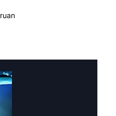
eruan