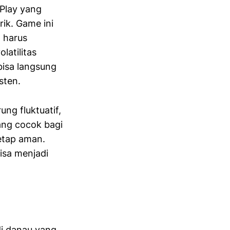
 Play yang
ik. Game ini
 harus
latilitas
bisa langsung
sten.
ng fluktuatif,
yang cocok bagi
etap aman.
isa menjadi
i danau yang