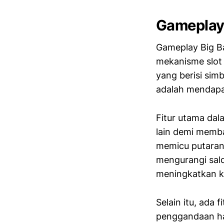
Gameplay 
Gameplay Big Ba
mekanisme slot 
yang berisi sim
adalah mendapa
Fitur utama dal
lain demi memb
memicu putaran
mengurangi sald
meningkatkan k
Selain itu, ada 
penggandaan ha