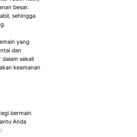
anan besar.
bil, sehingga
g.
 pemain yang
ntai dan
 dalam sekali
akan keamanan
tegi bermain
bantu Anda
: