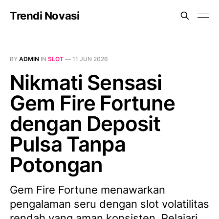
Trendi Novasi
BY
ADMIN
IN
SLOT
—
11 JUN 2026
Nikmati Sensasi
Gem Fire Fortune
dengan Deposit
Pulsa Tanpa
Potongan
Gem Fire Fortune menawarkan
pengalaman seru dengan slot volatilitas
rendah yang aman konsisten. Pelajari