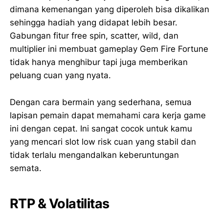
dimana kemenangan yang diperoleh bisa dikalikan
sehingga hadiah yang didapat lebih besar.
Gabungan fitur free spin, scatter, wild, dan
multiplier ini membuat gameplay Gem Fire Fortune
tidak hanya menghibur tapi juga memberikan
peluang cuan yang nyata.
Dengan cara bermain yang sederhana, semua
lapisan pemain dapat memahami cara kerja game
ini dengan cepat. Ini sangat cocok untuk kamu
yang mencari slot low risk cuan yang stabil dan
tidak terlalu mengandalkan keberuntungan
semata.
RTP & Volatilitas