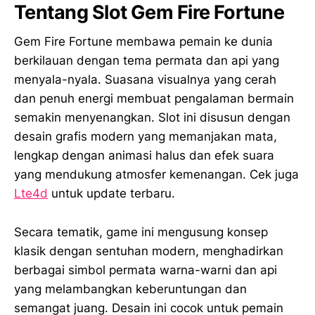
Tentang Slot Gem Fire Fortune
Gem Fire Fortune membawa pemain ke dunia
berkilauan dengan tema permata dan api yang
menyala-nyala. Suasana visualnya yang cerah
dan penuh energi membuat pengalaman bermain
semakin menyenangkan. Slot ini disusun dengan
desain grafis modern yang memanjakan mata,
lengkap dengan animasi halus dan efek suara
yang mendukung atmosfer kemenangan. Cek juga
Lte4d
untuk update terbaru.
Secara tematik, game ini mengusung konsep
klasik dengan sentuhan modern, menghadirkan
berbagai simbol permata warna-warni dan api
yang melambangkan keberuntungan dan
semangat juang. Desain ini cocok untuk pemain