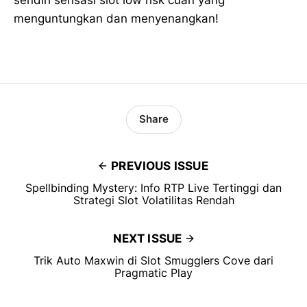
menguntungkan dan menyenangkan!
Share
PREVIOUS ISSUE
Spellbinding Mystery: Info RTP Live Tertinggi dan
Strategi Slot Volatilitas Rendah
NEXT ISSUE
Trik Auto Maxwin di Slot Smugglers Cove dari
Pragmatic Play