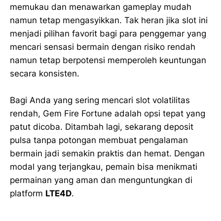
memukau dan menawarkan gameplay mudah
namun tetap mengasyikkan. Tak heran jika slot ini
menjadi pilihan favorit bagi para penggemar yang
mencari sensasi bermain dengan risiko rendah
namun tetap berpotensi memperoleh keuntungan
secara konsisten.
Bagi Anda yang sering mencari slot volatilitas
rendah, Gem Fire Fortune adalah opsi tepat yang
patut dicoba. Ditambah lagi, sekarang deposit
pulsa tanpa potongan membuat pengalaman
bermain jadi semakin praktis dan hemat. Dengan
modal yang terjangkau, pemain bisa menikmati
permainan yang aman dan menguntungkan di
platform
LTE4D
.