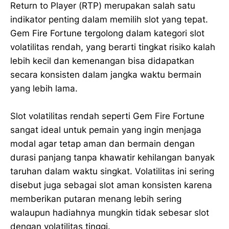
Return to Player (RTP) merupakan salah satu
indikator penting dalam memilih slot yang tepat.
Gem Fire Fortune tergolong dalam kategori slot
volatilitas rendah, yang berarti tingkat risiko kalah
lebih kecil dan kemenangan bisa didapatkan
secara konsisten dalam jangka waktu bermain
yang lebih lama.
Slot volatilitas rendah seperti Gem Fire Fortune
sangat ideal untuk pemain yang ingin menjaga
modal agar tetap aman dan bermain dengan
durasi panjang tanpa khawatir kehilangan banyak
taruhan dalam waktu singkat. Volatilitas ini sering
disebut juga sebagai slot aman konsisten karena
memberikan putaran menang lebih sering
walaupun hadiahnya mungkin tidak sebesar slot
dengan volatilitas tinggi.