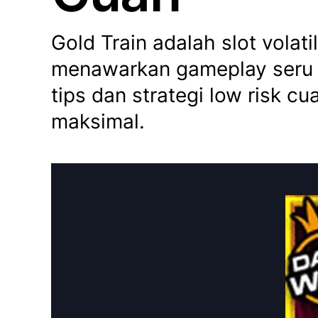
Gold Train adalah slot volat
menawarkan gameplay seru d
tips dan strategi low risk 
maksimal.