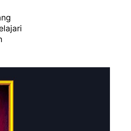
ang
lajari
n