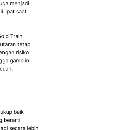
uga menjadi
 lipat saat
old Train
utaran tetap
ngan risiko
gga game ini
 cuan.
ukup baik
g berarti
adi secara lebih