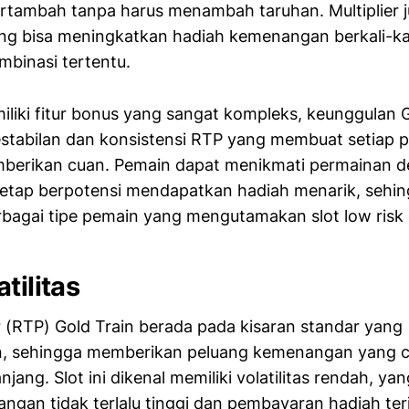
tambah tanpa harus menambah taruhan. Multiplier j
ang bisa meningkatkan hadiah kemenangan berkali-kali
binasi tertentu.
iliki fitur bonus yang sangat kompleks, keunggulan G
estabilan dan konsistensi RTP yang membuat setiap p
berikan cuan. Pemain dapat menikmati permainan de
etap berpotensi mendapatkan hadiah menarik, sehin
bagai tipe pemain yang mengutamakan slot low risk
tilitas
r (RTP) Gold Train berada pada kisaran standar yang
 sehingga memberikan peluang kemenangan yang c
jang. Slot ini dikenal memiliki volatilitas rendah, yan
angan tidak terlalu tinggi dan pembayaran hadiah terj