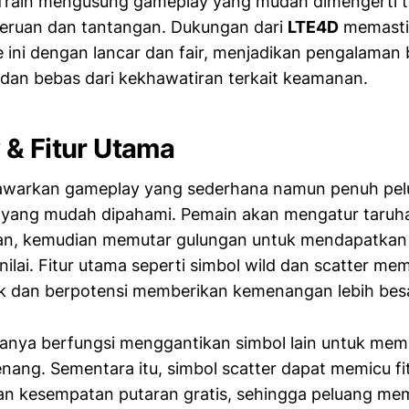
d Train mengusung gameplay yang mudah dimengerti 
eruan dan tantangan. Dukungan dari
LTE4D
memasti
ini dengan lancar dan fair, menjadikan pengalaman 
an bebas dari kekhawatiran terkait keamanan.
& Fitur Utama
awarkan gameplay yang sederhana namun penuh pe
ik yang mudah dipahami. Pemain akan mengatur taruh
an, kemudian memutar gulungan untuk mendapatkan
nilai. Fitur utama seperti simbol wild dan scatter m
k dan berpotensi memberikan kemenangan lebih besa
sanya berfungsi menggantikan simbol lain untuk me
ang. Sementara itu, simbol scatter dapat memicu fit
n kesempatan putaran gratis, sehingga peluang me