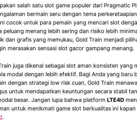
pakan salah satu slot game populer dari Pragmatic P
galaman bermain seru dengan tema perkeretaapia
ni cocok untuk para pemain yang mencari slot dengan
 peluang menang lebih sering dan risiko lebih minim
k dan grafis yang memukau, Gold Train menjadi pilih
gin merasakan sensasi slot gacor gampang menang.
d Train juga dikenal sebagai slot aman konsisten yan
a modal dengan lebih efektif. Bagi Anda yang baru b
ain dengan strategi low risk cuan, Gold Train menaw
us untuk mendapatkan keuntungan secara stabil tan
odal besar. Jangan lupa bahwa platform
LTE4D
meny
n untuk menikmati game slot berkualitas ini kapan s
d
.