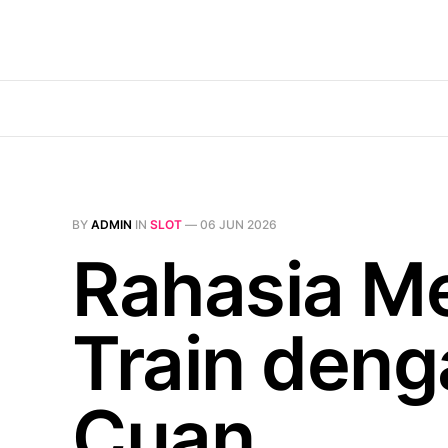
BY
ADMIN
IN
SLOT
—
06 JUN 2026
Rahasia Me
Train deng
Cuan