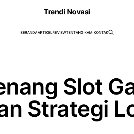
Trendi Novasi
BERANDA
ARTIKEL
REVIEW
TENTANG KAMI
KONTAK
nang Slot Ga
an Strategi L