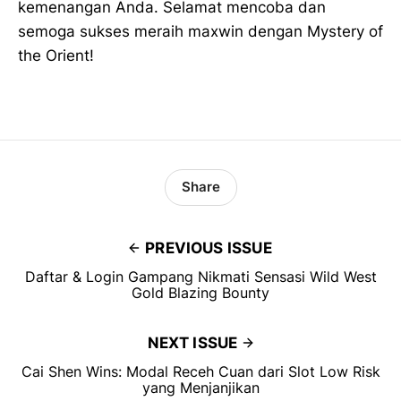
kemenangan Anda. Selamat mencoba dan
semoga sukses meraih maxwin dengan Mystery of
the Orient!
Share
PREVIOUS ISSUE
Daftar & Login Gampang Nikmati Sensasi Wild West
Gold Blazing Bounty
NEXT ISSUE
Cai Shen Wins: Modal Receh Cuan dari Slot Low Risk
yang Menjanjikan