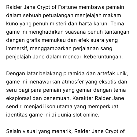
Raider Jane Crypt of Fortune membawa pemain
dalam sebuah petualangan menjelajah makam
kuno yang penuh misteri dan harta karun. Tema
game ini menghadirkan suasana penuh tantangan
dengan grafis memukau dan efek suara yang
immersif, menggambarkan perjalanan sang
penjelajah Jane dalam mencari keberuntungan.
Dengan latar belakang piramida dan artefak unik,
game ini menawarkan atmosfer yang eksotis dan
seru bagi para pemain yang gemar dengan tema
eksplorasi dan penemuan. Karakter Raider Jane
sendiri menjadi ikon utama yang memperkuat
identitas game ini di dunia slot online.
Selain visual yang menarik, Raider Jane Crypt of