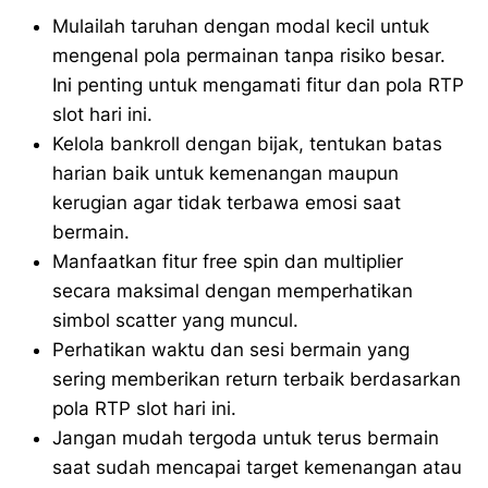
Mulailah taruhan dengan modal kecil untuk
mengenal pola permainan tanpa risiko besar.
Ini penting untuk mengamati fitur dan pola RTP
slot hari ini.
Kelola bankroll dengan bijak, tentukan batas
harian baik untuk kemenangan maupun
kerugian agar tidak terbawa emosi saat
bermain.
Manfaatkan fitur free spin dan multiplier
secara maksimal dengan memperhatikan
simbol scatter yang muncul.
Perhatikan waktu dan sesi bermain yang
sering memberikan return terbaik berdasarkan
pola RTP slot hari ini.
Jangan mudah tergoda untuk terus bermain
saat sudah mencapai target kemenangan atau