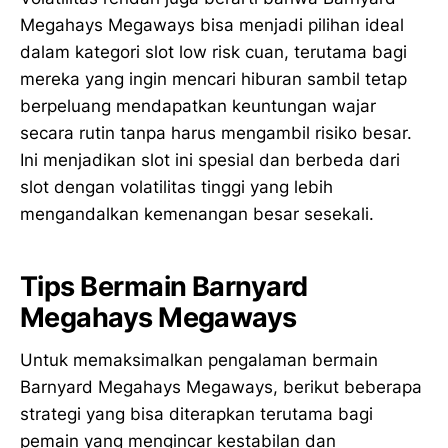
Megahays Megaways bisa menjadi pilihan ideal
dalam kategori slot low risk cuan, terutama bagi
mereka yang ingin mencari hiburan sambil tetap
berpeluang mendapatkan keuntungan wajar
secara rutin tanpa harus mengambil risiko besar.
Ini menjadikan slot ini spesial dan berbeda dari
slot dengan volatilitas tinggi yang lebih
mengandalkan kemenangan besar sesekali.
Tips Bermain Barnyard
Megahays Megaways
Untuk memaksimalkan pengalaman bermain
Barnyard Megahays Megaways, berikut beberapa
strategi yang bisa diterapkan terutama bagi
pemain yang mengincar kestabilan dan