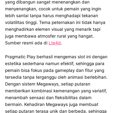
yang dibangun sangat menenangkan dan
menyenangkan, cocok untuk pemain yang ingin
lebih santai tanpa harus menghadapi tekanan
volatilitas tinggi. Tema peternakan ini tidak hanya
menghadirkan elemen visual yang menarik tapi
juga membawa atmosfer rural yang hangat.
Sumber resmi ada di
Lte4d
.
Pragmatic Play berhasil mengemas slot ini dengan
estetika sederhana namun efektif, sehingga para
pemain bisa fokus pada gameplay dan fitur yang
tersedia tanpa terganggu oleh animasi berlebihan.
Dengan sistem Megaways, setiap putaran
memberikan kombinasi kemenangan yang variatif,
menambah sensasi dan fleksibilitas dalam
bermain. Kehadiran Megaways juga membuat
setiap putaran terasa unik dan berbeda, sehingga