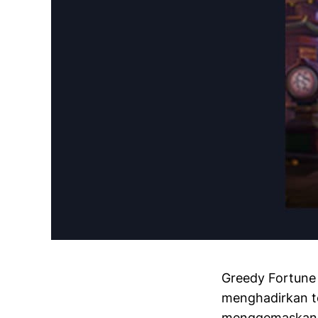
Greedy Fortune 
menghadirkan t
menggemaskan d