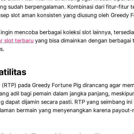
g sudah berpengalaman. Kombinasi dari fitur-fitur t
ep slot aman konsisten yang diusung oleh Greedy Fo
ngin mencoba berbagai koleksi slot lainnya, tersedia 
r slot terbaru
yang bisa dimainkan dengan berbagai
s.
tilitas
r (RTP) pada Greedy Fortune Pig dirancang agar me
ng adil bagi pemain dalam jangka panjang, meskipun
g dapat dijamin secara pasti. RTP yang seimbang ini 
laman bermain yang menyenangkan karena payout-