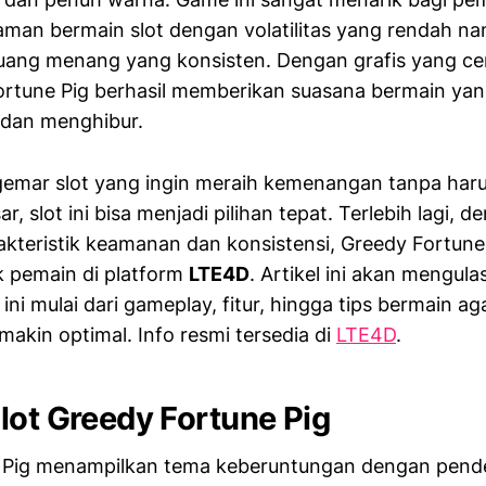
man bermain slot dengan volatilitas yang rendah n
uang menang yang konsisten. Dengan grafis yang ce
ortune Pig berhasil memberikan suasana bermain ya
dan menghibur.
gemar slot yang ingin meraih kemenangan tanpa har
sar, slot ini bisa menjadi pilihan tepat. Terlebih lagi,
akteristik keamanan dan konsistensi, Greedy Fortun
 pemain di platform
LTE4D
. Artikel ini akan mengul
ni mulai dari gameplay, fitur, hingga tips bermain ag
kin optimal. Info resmi tersedia di
LTE4D
.
lot Greedy Fortune Pig
 Pig menampilkan tema keberuntungan dengan pende