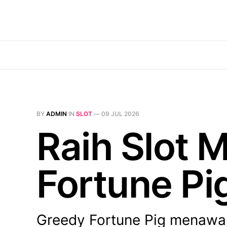
BY
ADMIN
IN
SLOT
—
09 JUL 2026
Raih Slot
Fortune Pi
Greedy Fortune Pig menawar