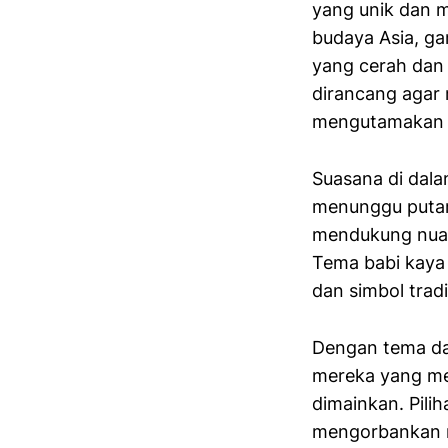
yang unik dan m
budaya Asia, g
yang cerah dan
dirancang agar
mengutamakan p
Suasana di dal
menunggu putar
mendukung nuans
Tema babi kaya
dan simbol tra
Dengan tema dan
mereka yang men
dimainkan. Pili
mengorbankan m