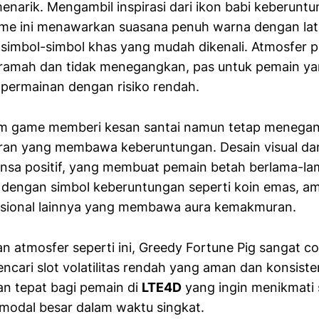
enarik. Mengambil inspirasi dari ikon babi keberunt
ame ini menawarkan suasana penuh warna dengan lat
 simbol-simbol khas yang mudah dikenali. Atmosfer 
 ramah dan tidak menegangkan, pas untuk pemain y
ermainan dengan risiko rendah.
am game memberi kesan santai namun tetap menega
an yang membawa keberuntungan. Desain visual dan 
a positif, yang membuat pemain betah berlama-lama 
 dengan simbol keberuntungan seperti koin emas, a
disional lainnya yang membawa aura kemakmuran.
 atmosfer seperti ini, Greedy Fortune Pig sangat c
cari slot volatilitas rendah yang aman dan konsiste
han tepat bagi pemain di
LTE4D
yang ingin menikmati 
odal besar dalam waktu singkat.