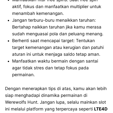
aktif, fokus dan manfaatkan multiplier untuk
menambah kemenangan.
Jangan terburu-buru menaikkan taruhan:
Bertahap naikkan taruhan jika kamu merasa
sudah menguasai pola dan peluang menang.
Berhenti saat mencapai target: Tentukan
target kemenangan atau kerugian dan patuhi
aturan ini untuk menjaga saldo tetap aman.
Manfaatkan waktu bermain dengan santai
agar tidak stres dan tetap fokus pada
permainan.
Dengan menerapkan tips di atas, kamu akan lebih
siap menghadapi dinamika permainan di
Werewolfs Hunt. Jangan lupa, selalu mainkan slot
ini melalui platform yang terpercaya seperti
LTE4D