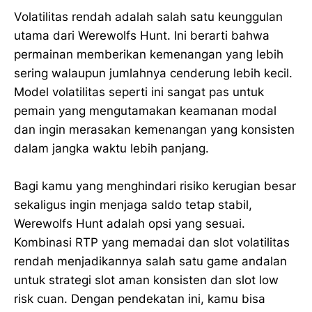
Volatilitas rendah adalah salah satu keunggulan
utama dari Werewolfs Hunt. Ini berarti bahwa
permainan memberikan kemenangan yang lebih
sering walaupun jumlahnya cenderung lebih kecil.
Model volatilitas seperti ini sangat pas untuk
pemain yang mengutamakan keamanan modal
dan ingin merasakan kemenangan yang konsisten
dalam jangka waktu lebih panjang.
Bagi kamu yang menghindari risiko kerugian besar
sekaligus ingin menjaga saldo tetap stabil,
Werewolfs Hunt adalah opsi yang sesuai.
Kombinasi RTP yang memadai dan slot volatilitas
rendah menjadikannya salah satu game andalan
untuk strategi slot aman konsisten dan slot low
risk cuan. Dengan pendekatan ini, kamu bisa