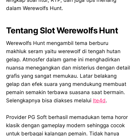
lengkap soal fitur, RTP, dan juga tips menang
dalam Werewolfs Hunt.
Tentang Slot Werewolfs Hunt
Werewolfs Hunt mengambil tema berburu
makhluk seram yaitu werewolf di tengah hutan
gelap. Atmosfer dalam game ini menghadirkan
nuansa menegangkan dan misterius dengan detail
grafis yang sangat memukau. Latar belakang
gelap dan efek suara yang mendukung membuat
pemain semakin terbawa suasana saat bermain.
Selengkapnya bisa diakses melalui
lte4d
.
Provider PG Soft berhasil memadukan tema horor
klasik dengan gameplay modern sehingga cocok
untuk berbagai kalangan pemain. Tidak hanya