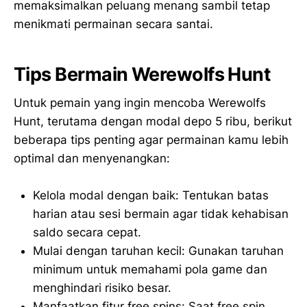
memaksimalkan peluang menang sambil tetap
menikmati permainan secara santai.
Tips Bermain Werewolfs Hunt
Untuk pemain yang ingin mencoba Werewolfs
Hunt, terutama dengan modal depo 5 ribu, berikut
beberapa tips penting agar permainan kamu lebih
optimal dan menyenangkan:
Kelola modal dengan baik: Tentukan batas
harian atau sesi bermain agar tidak kehabisan
saldo secara cepat.
Mulai dengan taruhan kecil: Gunakan taruhan
minimum untuk memahami pola game dan
menghindari risiko besar.
Manfaatkan fitur free spins: Saat free spin