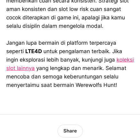
memberikan cuan secara konsisten. Strategi slot
aman konsisten dan slot low risk cuan sangat
cocok diterapkan di game ini, apalagi jika kamu
selalu disiplin dalam mengelola modal.
Jangan lupa bermain di platform terpercaya
seperti
LTE4D
untuk pengalaman terbaik. Jika
ingin eksplorasi lebih banyak, kunjungi juga
koleksi
slot lainnya
yang lengkap dan menarik. Selamat
mencoba dan semoga keberuntungan selalu
menyertaimu saat bermain Werewolfs Hunt!
Share