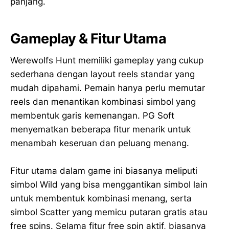
panjang.
Gameplay & Fitur Utama
Werewolfs Hunt memiliki gameplay yang cukup
sederhana dengan layout reels standar yang
mudah dipahami. Pemain hanya perlu memutar
reels dan menantikan kombinasi simbol yang
membentuk garis kemenangan. PG Soft
menyematkan beberapa fitur menarik untuk
menambah keseruan dan peluang menang.
Fitur utama dalam game ini biasanya meliputi
simbol Wild yang bisa menggantikan simbol lain
untuk membentuk kombinasi menang, serta
simbol Scatter yang memicu putaran gratis atau
free spins. Selama fitur free spin aktif, biasanya