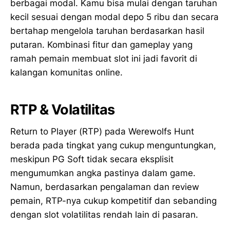
berbagai modal. Kamu bisa mulai dengan taruhan
kecil sesuai dengan modal depo 5 ribu dan secara
bertahap mengelola taruhan berdasarkan hasil
putaran. Kombinasi fitur dan gameplay yang
ramah pemain membuat slot ini jadi favorit di
kalangan komunitas online.
RTP & Volatilitas
Return to Player (RTP) pada Werewolfs Hunt
berada pada tingkat yang cukup menguntungkan,
meskipun PG Soft tidak secara eksplisit
mengumumkan angka pastinya dalam game.
Namun, berdasarkan pengalaman dan review
pemain, RTP-nya cukup kompetitif dan sebanding
dengan slot volatilitas rendah lain di pasaran.