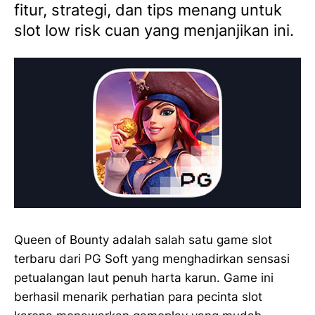
fitur, strategi, dan tips menang untuk
slot low risk cuan yang menjanjikan ini.
Queen of Bounty adalah salah satu game slot
terbaru dari PG Soft yang menghadirkan sensasi
petualangan laut penuh harta karun. Game ini
berhasil menarik perhatian para pecinta slot