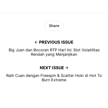
Share
PREVIOUS ISSUE
Big Juan dan Bocoran RTP Hari Ini: Slot Volatilitas
Rendah yang Menjanjikan
NEXT ISSUE
Raih Cuan dengan Freespin & Scatter Hoki di Hot To
Burn Extreme