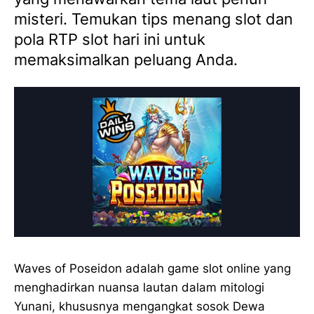
misteri. Temukan tips menang slot dan
pola RTP slot hari ini untuk
memaksimalkan peluang Anda.
Waves of Poseidon adalah game slot online yang
menghadirkan nuansa lautan dalam mitologi
Yunani, khususnya mengangkat sosok Dewa