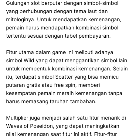
Gulungan slot berputar dengan simbol-simbol
yang berhubungan dengan tema laut dan
mitologinya. Untuk mendapatkan kemenangan,
pemain harus mendapatkan kombinasi simbol
tertentu sesuai dengan tabel pembayaran.
Fitur utama dalam game ini meliputi adanya
simbol Wild yang dapat menggantikan simbol lain
untuk membentuk kombinasi kemenangan. Selain
itu, terdapat simbol Scatter yang bisa memicu
putaran gratis atau free spin, memberi
kesempatan pemain meraih kemenangan tanpa
harus memasang taruhan tambahan.
Multiplier juga menjadi salah satu fitur menarik di
Waves of Poseidon, yang dapat meningkatkan
nilai kemenangan saat fitur ini aktif. Fitur-fitur