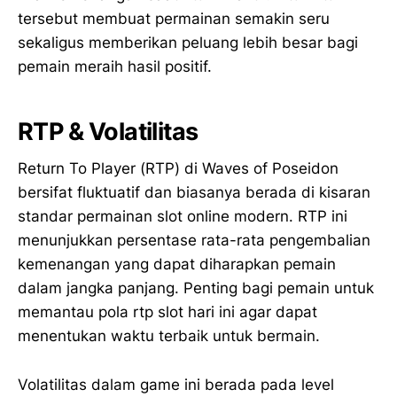
tersebut membuat permainan semakin seru
sekaligus memberikan peluang lebih besar bagi
pemain meraih hasil positif.
RTP & Volatilitas
Return To Player (RTP) di Waves of Poseidon
bersifat fluktuatif dan biasanya berada di kisaran
standar permainan slot online modern. RTP ini
menunjukkan persentase rata-rata pengembalian
kemenangan yang dapat diharapkan pemain
dalam jangka panjang. Penting bagi pemain untuk
memantau pola rtp slot hari ini agar dapat
menentukan waktu terbaik untuk bermain.
Volatilitas dalam game ini berada pada level