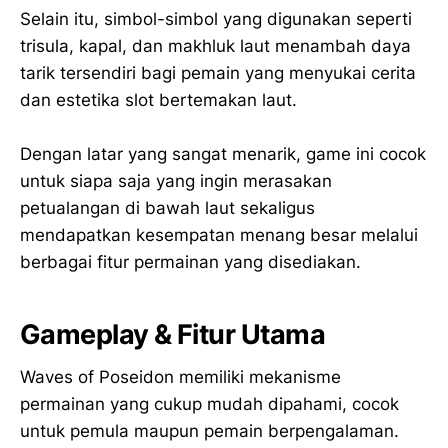
Selain itu, simbol-simbol yang digunakan seperti
trisula, kapal, dan makhluk laut menambah daya
tarik tersendiri bagi pemain yang menyukai cerita
dan estetika slot bertemakan laut.
Dengan latar yang sangat menarik, game ini cocok
untuk siapa saja yang ingin merasakan
petualangan di bawah laut sekaligus
mendapatkan kesempatan menang besar melalui
berbagai fitur permainan yang disediakan.
Gameplay & Fitur Utama
Waves of Poseidon memiliki mekanisme
permainan yang cukup mudah dipahami, cocok
untuk pemula maupun pemain berpengalaman.