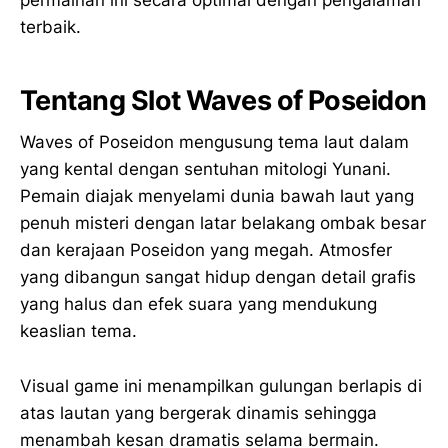
permainan ini secara optimal dengan pengalaman
terbaik.
Tentang Slot Waves of Poseidon
Waves of Poseidon mengusung tema laut dalam
yang kental dengan sentuhan mitologi Yunani.
Pemain diajak menyelami dunia bawah laut yang
penuh misteri dengan latar belakang ombak besar
dan kerajaan Poseidon yang megah. Atmosfer
yang dibangun sangat hidup dengan detail grafis
yang halus dan efek suara yang mendukung
keaslian tema.
Visual game ini menampilkan gulungan berlapis di
atas lautan yang bergerak dinamis sehingga
menambah kesan dramatis selama bermain.