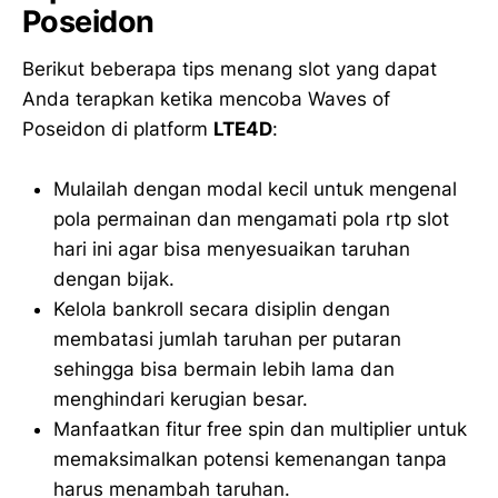
Poseidon
Berikut beberapa tips menang slot yang dapat
Anda terapkan ketika mencoba Waves of
Poseidon di platform
LTE4D
:
Mulailah dengan modal kecil untuk mengenal
pola permainan dan mengamati pola rtp slot
hari ini agar bisa menyesuaikan taruhan
dengan bijak.
Kelola bankroll secara disiplin dengan
membatasi jumlah taruhan per putaran
sehingga bisa bermain lebih lama dan
menghindari kerugian besar.
Manfaatkan fitur free spin dan multiplier untuk
memaksimalkan potensi kemenangan tanpa
harus menambah taruhan.