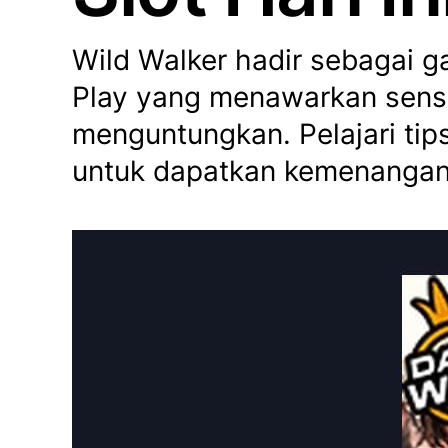
Wild Walker hadir sebagai g
Play yang menawarkan sensa
menguntungkan. Pelajari tips
untuk dapatkan kemenangan