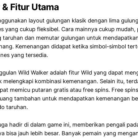
& Fitur Utama
nggunakan layout gulungan klasik dengan lima gulun
es yang cukup fleksibel. Cara mainnya cukup mudah,
 taruhan dan memutar gulungan untuk mendapatkan
nang. Kemenangan didapat ketika simbol-simbol ter
ines yang tersedia.
ggulan Wild Walker adalah fitur Wild yang dapat men
uk melengkapi kombinasi kemenangan. Selain itu, terd
pat memicu putaran gratis atau free spins. Free spins
luang tambahan untuk mendapatkan kemenangan be
do taruhan.
r juga hadir di dalam game ini, memberikan pengali p
ya bisa jauh lebih besar. Banyak pemain yang mengan