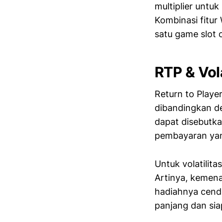
multiplier untu
Kombinasi fitur 
satu game slot 
RTP & Vola
Return to Playe
dibandingkan de
dapat disebutk
pembayaran yan
Untuk volatilita
Artinya, kemenan
hadiahnya cende
panjang dan sia