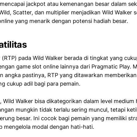
k mencapai jackpot atau kemenangan besar dalam seka
Wild, Scatter, dan multiplier menjadikan Wild Walker 
online yang menarik dengan potensi hadiah besar.
tilitas
r (RTP) pada Wild Walker berada di tingkat yang cukup
ngan game slot online lainnya dari Pragmatic Play. 
an angka pastinya, RTP yang ditawarkan memberikan
g cukup adil bagi para pemain.
s, Wild Walker bisa dikategorikan dalam level medium 
gan mungkin tidak terlalu sering muncul, tetapi keti
rung besar. Ini cocok bagi pemain yang memiliki str
p mengelola modal dengan hati-hati.