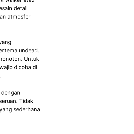
sain detail
kan atmosfer
 yang
bertema undead.
 monoton. Untuk
wajib dicoba di
.
e dengan
seruan. Tidak
 yang sederhana