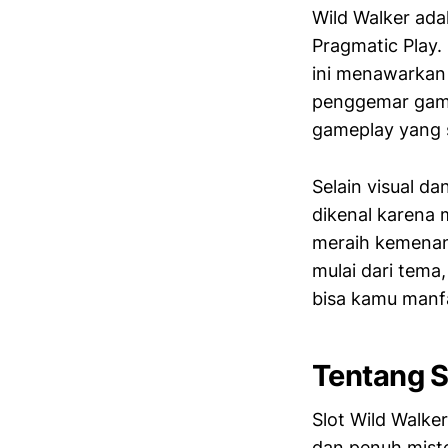
Wild Walker ada
Pragmatic Play
ini menawarkan 
penggemar game
gameplay yang 
Selain visual 
dikenal karena
meraih kemenang
mulai dari tema,
bisa kamu manfa
Tentang S
Slot Wild Walke
dan penuh miste