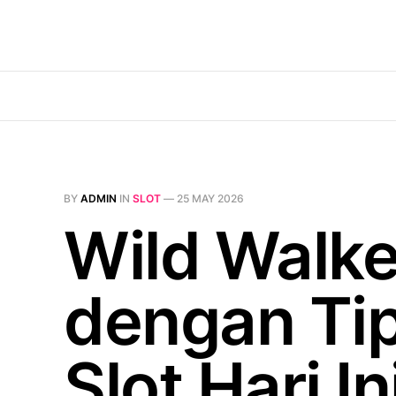
BY
ADMIN
IN
SLOT
—
25 MAY 2026
Wild Walke
dengan Ti
Slot Hari In