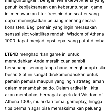
menguntungkan. Dengan tema dewi Athena yang
penuh kebijaksanaan dan keberuntungan, game
ini menawarkan fitur freespin dan scatter yang
dapat meningkatkan peluang menang secara
konsisten. Bagi pemain yang ingin merasakan
sensasi slot volatilitas rendah, Wisdom of Athena
1000 dapat menjadi opsi tepat yang patut dicoba.
LTE4D
menghadirkan game ini untuk
memudahkan Anda meraih cuan sambil
bersenang-senang tanpa harus menghadapi risiko
besar. Slot ini sangat direkomendasikan untuk
pemain pemula maupun yang ingin strategi aman
dalam menambah saldo. Dalam artikel ini, kita
akan membahas berbagai aspek dari Wisdom of
Athena 1000, mulai dari tema, gameplay, hingga
tips bermain agar bisa memaksimalkan peluang