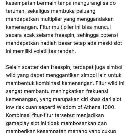
kesempatan bermain tanpa mengurangi saldo
taruhan, sekaligus membuka peluang
mendapatkan multiplier yang menggandakan
kemenangan. Fitur multiplier ini bisa muncul
secara acak selama freespin, sehingga potensi
mendapatkan hadiah besar tetap ada meski slot
ini memiliki volatilitas rendah.
Selain scatter dan freespin, terdapat juga simbol
wild yang dapat menggantikan simbol lain untuk
membentuk kombinasi kemenangan. Fitur wild ini
sangat membantu meningkatkan frekuensi
kemenangan, yang merupakan ciri khas dari slot
low risk cuan seperti Wisdom of Athena 1000.
Kombinasi fitur-fitur tersebut menjadikan
gameplay slot ini tidak membosankan dan
memberikan kesempatan menang yang cukup