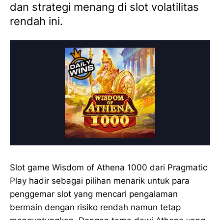
dan strategi menang di slot volatilitas
rendah ini.
Slot game Wisdom of Athena 1000 dari Pragmatic
Play hadir sebagai pilihan menarik untuk para
penggemar slot yang mencari pengalaman
bermain dengan risiko rendah namun tetap