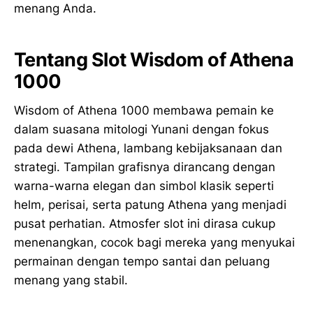
menang Anda.
Tentang Slot Wisdom of Athena
1000
Wisdom of Athena 1000 membawa pemain ke
dalam suasana mitologi Yunani dengan fokus
pada dewi Athena, lambang kebijaksanaan dan
strategi. Tampilan grafisnya dirancang dengan
warna-warna elegan dan simbol klasik seperti
helm, perisai, serta patung Athena yang menjadi
pusat perhatian. Atmosfer slot ini dirasa cukup
menenangkan, cocok bagi mereka yang menyukai
permainan dengan tempo santai dan peluang
menang yang stabil.