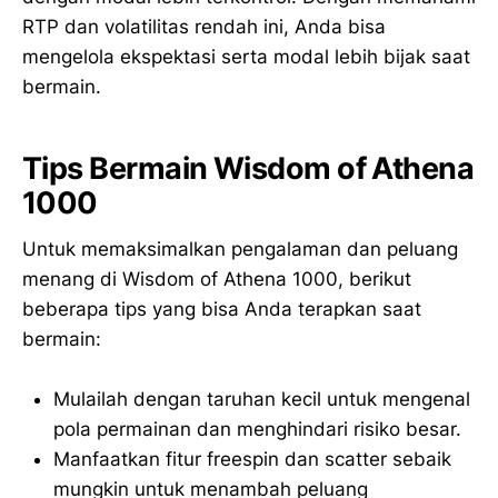
RTP dan volatilitas rendah ini, Anda bisa
mengelola ekspektasi serta modal lebih bijak saat
bermain.
Tips Bermain Wisdom of Athena
1000
Untuk memaksimalkan pengalaman dan peluang
menang di Wisdom of Athena 1000, berikut
beberapa tips yang bisa Anda terapkan saat
bermain:
Mulailah dengan taruhan kecil untuk mengenal
pola permainan dan menghindari risiko besar.
Manfaatkan fitur freespin dan scatter sebaik
mungkin untuk menambah peluang