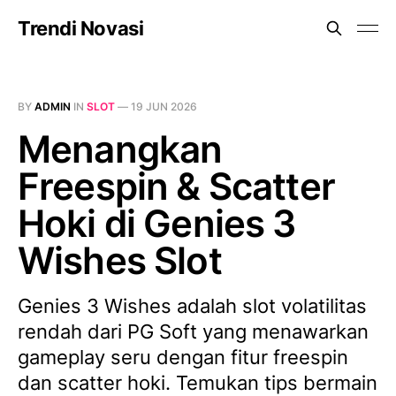
Trendi Novasi
BY
ADMIN
IN
SLOT
—
19 JUN 2026
Menangkan
Freespin & Scatter
Hoki di Genies 3
Wishes Slot
Genies 3 Wishes adalah slot volatilitas
rendah dari PG Soft yang menawarkan
gameplay seru dengan fitur freespin
dan scatter hoki. Temukan tips bermain