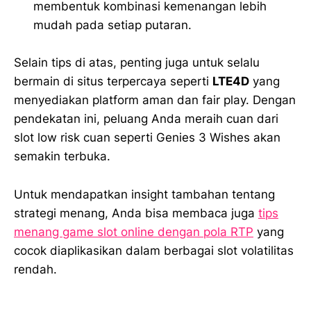
membentuk kombinasi kemenangan lebih
mudah pada setiap putaran.
Selain tips di atas, penting juga untuk selalu
bermain di situs terpercaya seperti
LTE4D
yang
menyediakan platform aman dan fair play. Dengan
pendekatan ini, peluang Anda meraih cuan dari
slot low risk cuan seperti Genies 3 Wishes akan
semakin terbuka.
Untuk mendapatkan insight tambahan tentang
strategi menang, Anda bisa membaca juga
tips
menang game slot online dengan pola RTP
yang
cocok diaplikasikan dalam berbagai slot volatilitas
rendah.