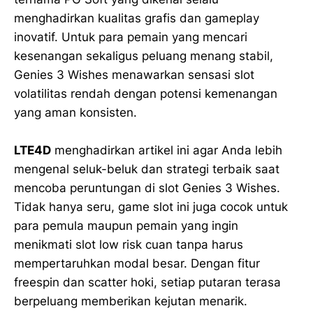
menghadirkan kualitas grafis dan gameplay
inovatif. Untuk para pemain yang mencari
kesenangan sekaligus peluang menang stabil,
Genies 3 Wishes menawarkan sensasi slot
volatilitas rendah dengan potensi kemenangan
yang aman konsisten.
LTE4D
menghadirkan artikel ini agar Anda lebih
mengenal seluk-beluk dan strategi terbaik saat
mencoba peruntungan di slot Genies 3 Wishes.
Tidak hanya seru, game slot ini juga cocok untuk
para pemula maupun pemain yang ingin
menikmati slot low risk cuan tanpa harus
mempertaruhkan modal besar. Dengan fitur
freespin dan scatter hoki, setiap putaran terasa
berpeluang memberikan kejutan menarik.