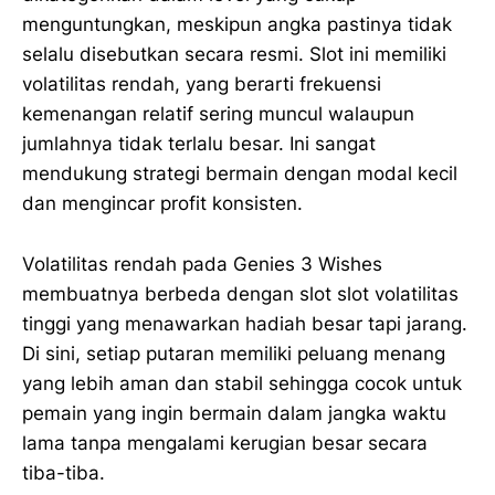
menguntungkan, meskipun angka pastinya tidak
selalu disebutkan secara resmi. Slot ini memiliki
volatilitas rendah, yang berarti frekuensi
kemenangan relatif sering muncul walaupun
jumlahnya tidak terlalu besar. Ini sangat
mendukung strategi bermain dengan modal kecil
dan mengincar profit konsisten.
Volatilitas rendah pada Genies 3 Wishes
membuatnya berbeda dengan slot slot volatilitas
tinggi yang menawarkan hadiah besar tapi jarang.
Di sini, setiap putaran memiliki peluang menang
yang lebih aman dan stabil sehingga cocok untuk
pemain yang ingin bermain dalam jangka waktu
lama tanpa mengalami kerugian besar secara
tiba-tiba.