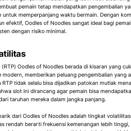
i membuat pemain tetap mendapatkan pengembalian ya
 untuk memperpanjang waktu bermain. Dengan kombi
 efektif, Oodles of Noodles sangat ideal bagi pema
sten dengan risiko minimal.
tilitas
r (RTP) Oodles of Noodles berada di kisaran yang cu
ne modern, memberikan peluang pengembalian yang ad
RTP tidak selalu bisa dijadikan patokan mutlak mena
hwa slot ini dirancang agar pemain bisa mendapatka
dari taruhan mereka dalam jangka panjang.
arik dari Oodles of Noodles adalah tingkat volatilita
tas rendah berarti frekuensi kemenangan lebih tinggi,