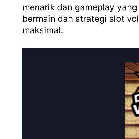
menarik dan gameplay yang r
bermain dan strategi slot vo
maksimal.