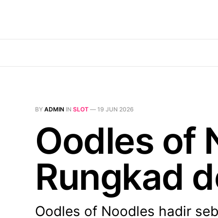
BY
ADMIN
IN
SLOT
—
19 JUN 2026
Oodles of 
Rungkad de
Oodles of Noodles hadir seb