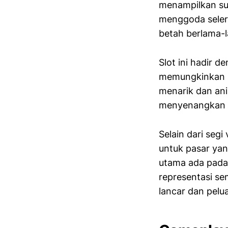
menampilkan su
menggoda selera
betah berlama-
Slot ini hadir 
memungkinkan b
menarik dan an
menyenangkan 
Selain dari seg
untuk pasar yan
utama ada pada 
representasi s
lancar dan pel