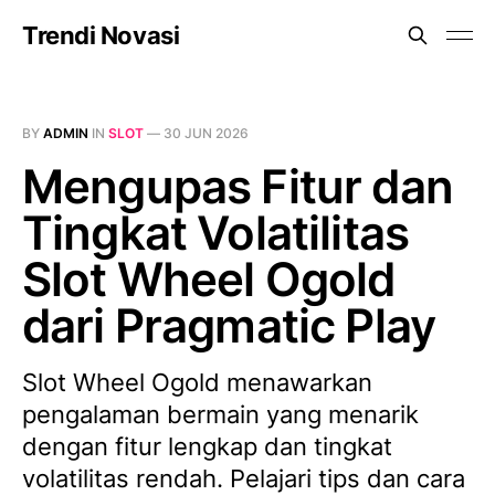
Trendi Novasi
BY
ADMIN
IN
SLOT
—
30 JUN 2026
Mengupas Fitur dan
Tingkat Volatilitas
Slot Wheel Ogold
dari Pragmatic Play
Slot Wheel Ogold menawarkan
pengalaman bermain yang menarik
dengan fitur lengkap dan tingkat
volatilitas rendah. Pelajari tips dan cara