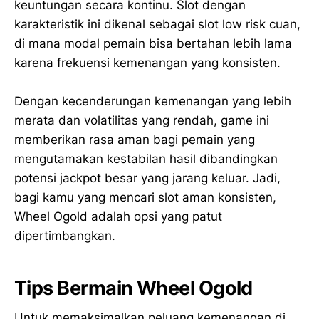
keuntungan secara kontinu. Slot dengan
karakteristik ini dikenal sebagai slot low risk cuan,
di mana modal pemain bisa bertahan lebih lama
karena frekuensi kemenangan yang konsisten.
Dengan kecenderungan kemenangan yang lebih
merata dan volatilitas yang rendah, game ini
memberikan rasa aman bagi pemain yang
mengutamakan kestabilan hasil dibandingkan
potensi jackpot besar yang jarang keluar. Jadi,
bagi kamu yang mencari slot aman konsisten,
Wheel Ogold adalah opsi yang patut
dipertimbangkan.
Tips Bermain Wheel Ogold
Untuk memaksimalkan peluang kemenangan di