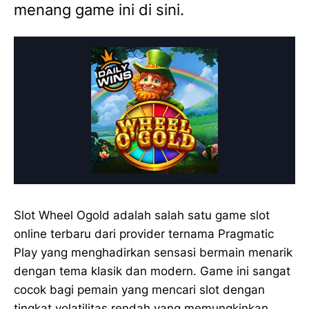
menang game ini di sini.
Slot Wheel Ogold adalah salah satu game slot
online terbaru dari provider ternama Pragmatic
Play yang menghadirkan sensasi bermain menarik
dengan tema klasik dan modern. Game ini sangat
cocok bagi pemain yang mencari slot dengan
tingkat volatilitas rendah yang memungkinkan