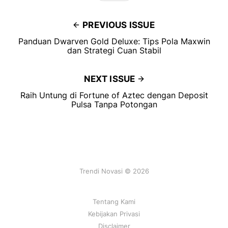
PREVIOUS ISSUE
Panduan Dwarven Gold Deluxe: Tips Pola Maxwin
dan Strategi Cuan Stabil
NEXT ISSUE
Raih Untung di Fortune of Aztec dengan Deposit
Pulsa Tanpa Potongan
Trendi Novasi © 2026
Tentang Kami
Kebijakan Privasi
Disclaimer