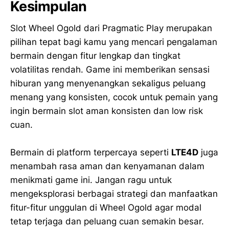
Kesimpulan
Slot Wheel Ogold dari Pragmatic Play merupakan
pilihan tepat bagi kamu yang mencari pengalaman
bermain dengan fitur lengkap dan tingkat
volatilitas rendah. Game ini memberikan sensasi
hiburan yang menyenangkan sekaligus peluang
menang yang konsisten, cocok untuk pemain yang
ingin bermain slot aman konsisten dan low risk
cuan.
Bermain di platform terpercaya seperti
LTE4D
juga
menambah rasa aman dan kenyamanan dalam
menikmati game ini. Jangan ragu untuk
mengeksplorasi berbagai strategi dan manfaatkan
fitur-fitur unggulan di Wheel Ogold agar modal
tetap terjaga dan peluang cuan semakin besar.