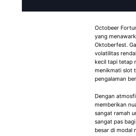
Octobeer Fortun
yang menawarka
Oktoberfest. Ga
volatilitas ren
kecil tapi teta
menikmati slot 
pengalaman ber
Dengan atmosfir
memberikan nuan
sangat ramah un
sangat pas bagi
besar di modal 