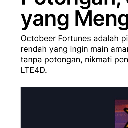
yang Men
Octobeer Fortunes adalah pili
rendah yang ingin main ama
tanpa potongan, nikmati p
LTE4D.