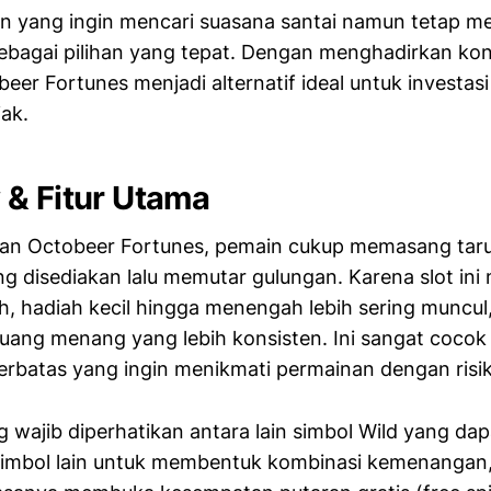
in yang ingin mencari suasana santai namun tetap 
sebagai pilihan yang tepat. Dengan menghadirkan ko
beer Fortunes menjadi alternatif ideal untuk investas
jak.
& Fitur Utama
n Octobeer Fortunes, pemain cukup memasang tar
ng disediakan lalu memutar gulungan. Karena slot ini 
dah, hadiah kecil hingga menengah lebih sering muncul
ang menang yang lebih konsisten. Ini sangat cocok
rbatas yang ingin menikmati permainan dengan risik
g wajib diperhatikan antara lain simbol Wild yang dap
imbol lain untuk membentuk kombinasi kemenangan, 