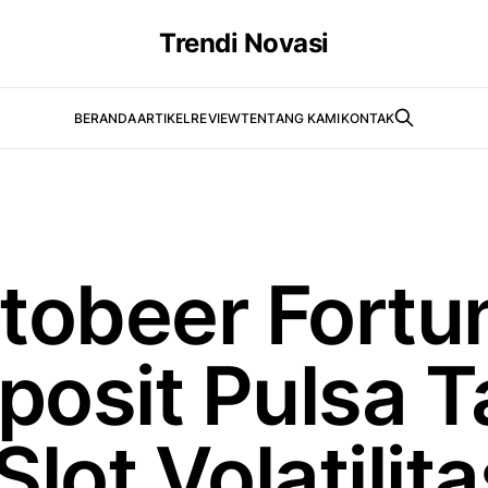
Trendi Novasi
BERANDA
ARTIKEL
REVIEW
TENTANG KAMI
KONTAK
tobeer Fortu
posit Pulsa 
Slot Volatili