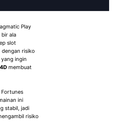
ragmatic Play
bir ala
ep slot
 dengan risiko
 yang ingin
E4D
membuat
 Fortunes
mainan ini
stabil, jadi
mengambil risiko