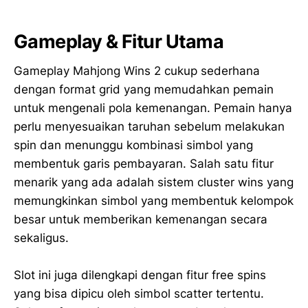
Gameplay & Fitur Utama
Gameplay Mahjong Wins 2 cukup sederhana
dengan format grid yang memudahkan pemain
untuk mengenali pola kemenangan. Pemain hanya
perlu menyesuaikan taruhan sebelum melakukan
spin dan menunggu kombinasi simbol yang
membentuk garis pembayaran. Salah satu fitur
menarik yang ada adalah sistem cluster wins yang
memungkinkan simbol yang membentuk kelompok
besar untuk memberikan kemenangan secara
sekaligus.
Slot ini juga dilengkapi dengan fitur free spins
yang bisa dipicu oleh simbol scatter tertentu.