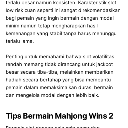
terlalu besar namun konsisten. Karakteristik slot
low risk cuan seperti ini sangat direkomendasikan
bagi pemain yang ingin bermain dengan modal
minim namun tetap mengharapkan hasil
kemenangan yang stabil tanpa harus menunggu
terlalu lama.
Penting untuk memahami bahwa slot volatilitas
rendah memang tidak dirancang untuk jackpot
besar secara tiba-tiba, melainkan memberikan
hadiah secara bertahap yang bisa membantu
pemain dalam memaksimalkan durasi bermain
dan mengelola modal dengan lebih baik.
Tips Bermain Mahjong Wins 2
Bermain slot dengan pola spin gacor dan