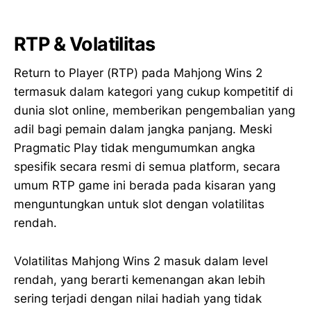
RTP & Volatilitas
Return to Player (RTP) pada Mahjong Wins 2
termasuk dalam kategori yang cukup kompetitif di
dunia slot online, memberikan pengembalian yang
adil bagi pemain dalam jangka panjang. Meski
Pragmatic Play tidak mengumumkan angka
spesifik secara resmi di semua platform, secara
umum RTP game ini berada pada kisaran yang
menguntungkan untuk slot dengan volatilitas
rendah.
Volatilitas Mahjong Wins 2 masuk dalam level
rendah, yang berarti kemenangan akan lebih
sering terjadi dengan nilai hadiah yang tidak