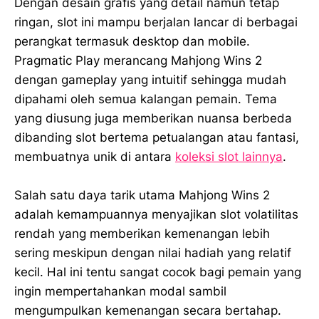
Dengan desain grafis yang detail namun tetap
ringan, slot ini mampu berjalan lancar di berbagai
perangkat termasuk desktop dan mobile.
Pragmatic Play merancang Mahjong Wins 2
dengan gameplay yang intuitif sehingga mudah
dipahami oleh semua kalangan pemain. Tema
yang diusung juga memberikan nuansa berbeda
dibanding slot bertema petualangan atau fantasi,
membuatnya unik di antara
koleksi slot lainnya
.
Salah satu daya tarik utama Mahjong Wins 2
adalah kemampuannya menyajikan slot volatilitas
rendah yang memberikan kemenangan lebih
sering meskipun dengan nilai hadiah yang relatif
kecil. Hal ini tentu sangat cocok bagi pemain yang
ingin mempertahankan modal sambil
mengumpulkan kemenangan secara bertahap.