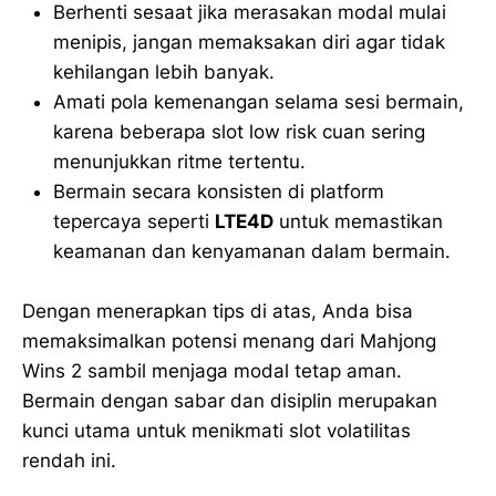
Berhenti sesaat jika merasakan modal mulai
menipis, jangan memaksakan diri agar tidak
kehilangan lebih banyak.
Amati pola kemenangan selama sesi bermain,
karena beberapa slot low risk cuan sering
menunjukkan ritme tertentu.
Bermain secara konsisten di platform
tepercaya seperti
LTE4D
untuk memastikan
keamanan dan kenyamanan dalam bermain.
Dengan menerapkan tips di atas, Anda bisa
memaksimalkan potensi menang dari Mahjong
Wins 2 sambil menjaga modal tetap aman.
Bermain dengan sabar dan disiplin merupakan
kunci utama untuk menikmati slot volatilitas
rendah ini.