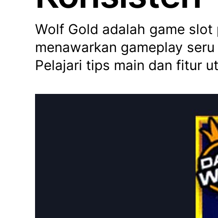
Wolf Gold adalah game slot 
menawarkan gameplay seru 
Pelajari tips main dan fitur