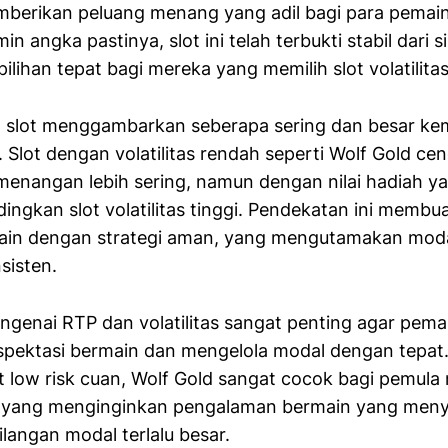
mberikan peluang menang yang adil bagi para pemai
min angka pastinya, slot ini telah terbukti stabil dari 
ilihan tepat bagi mereka yang memilih slot volatilita
lam slot menggambarkan seberapa sering dan besar 
. Slot dengan volatilitas rendah seperti Wolf Gold ce
nangan lebih sering, namun dengan nilai hadiah yan
dingkan slot volatilitas tinggi. Pendekatan ini membu
main dengan strategi aman, yang mengutamakan moda
sisten.
enai RTP dan volatilitas sangat penting agar pema
pektasi bermain dan mengelola modal dengan tepat
lot low risk cuan, Wolf Gold sangat cocok bagi pemu
 yang menginginkan pengalaman bermain yang men
ilangan modal terlalu besar.