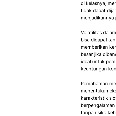
di kelasnya, me
tidak dapat dija
menjadikannya p
Volatilitas da
bisa didapatkan
memberikan keme
besar jika diban
ideal untuk pe
keuntungan kon
Pemahaman meng
menentukan eks
karakteristik s
berpengalaman
tanpa risiko keh