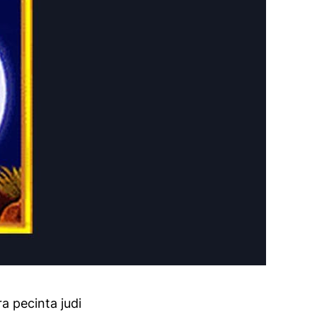
a pecinta judi