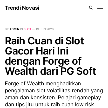
Trendi Novasi
BY
ADMIN
IN
SLOT
—
19 JUN 2026
Raih Cuan di Slot
Gacor Hari Ini
dengan Forge of
Wealth dari PG Soft
Forge of Wealth menghadirkan
pengalaman slot volatilitas rendah yang
aman dan konsisten. Pelajari gameplay
dan tips jitu untuk raih cuan low risk