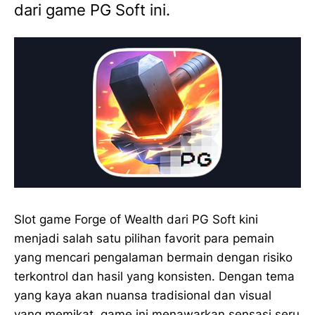
dari game PG Soft ini.
Slot game Forge of Wealth dari PG Soft kini
menjadi salah satu pilihan favorit para pemain
yang mencari pengalaman bermain dengan risiko
terkontrol dan hasil yang konsisten. Dengan tema
yang kaya akan nuansa tradisional dan visual
yang memikat, game ini menawarkan sensasi seru