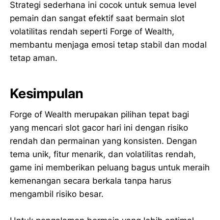
Strategi sederhana ini cocok untuk semua level
pemain dan sangat efektif saat bermain slot
volatilitas rendah seperti Forge of Wealth,
membantu menjaga emosi tetap stabil dan modal
tetap aman.
Kesimpulan
Forge of Wealth merupakan pilihan tepat bagi
yang mencari slot gacor hari ini dengan risiko
rendah dan permainan yang konsisten. Dengan
tema unik, fitur menarik, dan volatilitas rendah,
game ini memberikan peluang bagus untuk meraih
kemenangan secara berkala tanpa harus
mengambil risiko besar.